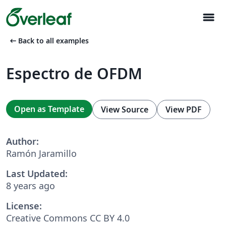
menu
arrow_left_alt
Back to all examples
Espectro de OFDM
Open as Template
View Source
View PDF
Author:
Ramón Jaramillo
Last Updated:
8 years ago
License:
Creative Commons CC BY 4.0