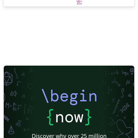
\begin
{
now
}
Discover why over 25 million