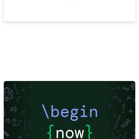
\begin
{
now
}