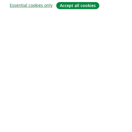
Essential cookies only
Accept all cookies
About
About us
Careers
Blog
Solutions
For business
For universities