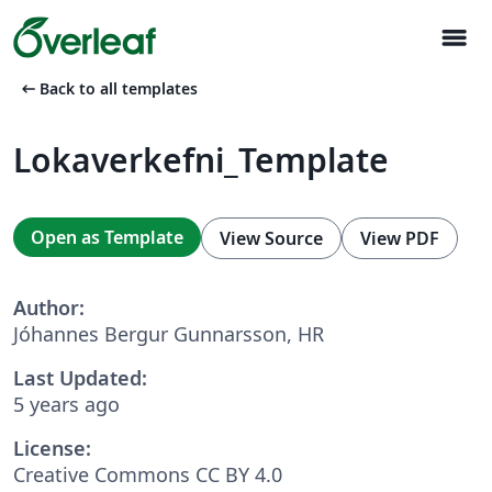
menu
arrow_left_alt
Back to all templates
Lokaverkefni_Template
Open as Template
View Source
View PDF
Author:
Jóhannes Bergur Gunnarsson, HR
Last Updated:
5 years ago
License:
Creative Commons CC BY 4.0