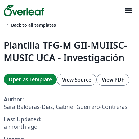
menu
arrow_left_alt
Back to all templates
Plantilla TFG-M GII-MUIISC-
MUSIC UCA - Investigación
Open as Template
View Source
View PDF
Author:
Sara Balderas-Díaz, Gabriel Guerrero-Contreras
Last Updated:
a month ago
License: