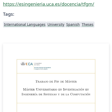
https://esingenieria.uca.es/docencia/tfgm/
Tags:
International Languages
University
Spanish
Theses