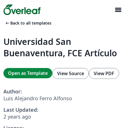
menu
arrow_left_alt
Back to all templates
Universidad San
Buenaventura, FCE Artículo
Open as Template
View Source
View PDF
Author:
Luis Alejandro Ferro Alfonso
Last Updated:
2 years ago
License: