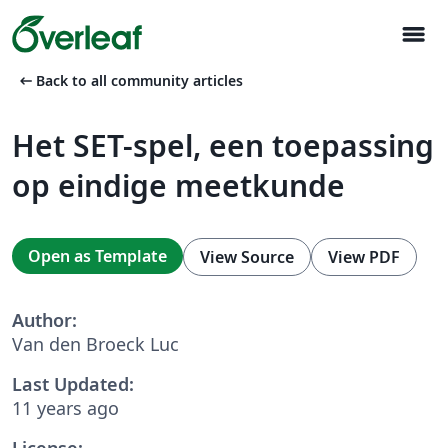
menu
arrow_left_alt
Back to all community articles
Het SET-spel, een toepassing
op eindige meetkunde
Open as Template
View Source
View PDF
Author:
Van den Broeck Luc
Last Updated:
11 years ago
License: