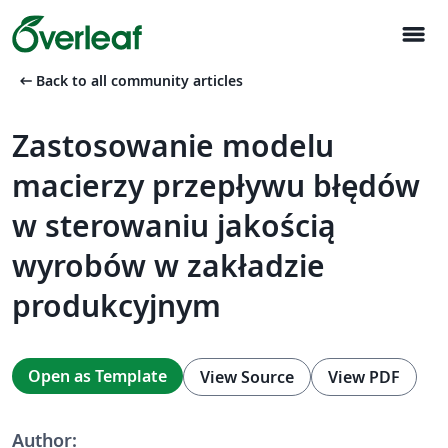
menu
arrow_left_alt
Back to all community articles
Zastosowanie modelu
macierzy przepływu błędów
w sterowaniu jakością
wyrobów w zakładzie
produkcyjnym
Open as Template
View Source
View PDF
Author: