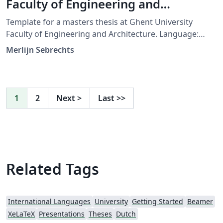
Faculty of Engineering and
Architecture
Template for a masters thesis at Ghent University
Faculty of Engineering and Architecture. Language:
Dutch (English comments) Make sure to set xelatex as
Merlijn Sebrechts
latex engine!
1
2
Next
>
Last
>>
Related Tags
International Languages
University
Getting Started
Beamer
XeLaTeX
Presentations
Theses
Dutch