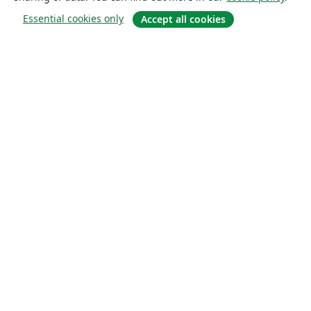
Essential cookies only
Accept all cookies
About
About us
Careers
Blog
Solutions
For business
For universities
For government
For publishers
Customer stories