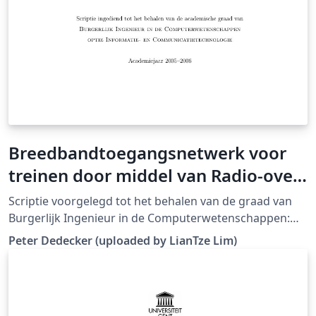
Breedbandtoegangsnetwerk voor
treinen door middel van Radio-over-
Fiber
Scriptie voorgelegd tot het behalen van de graad van
Burgerlijk Ingenieur in de Computerwetenschappen:
Informatie- en Communicatietechnologie, juni 2006
Peter Dedecker (uploaded by LianTze Lim)
(Downloaded from LaTeX templates en logo's)