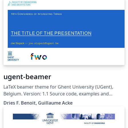
ugent-beamer
LaTeX beamer theme for Ghent University (UGent),
Belgium. Version: 1.1 Source code, examples and
description on Github:
Dries F. Benoit, Guillaume Acke
https://github.com/driesbenoit/ugent-beamer This
software is released under the GNU GPL v3.0 License.