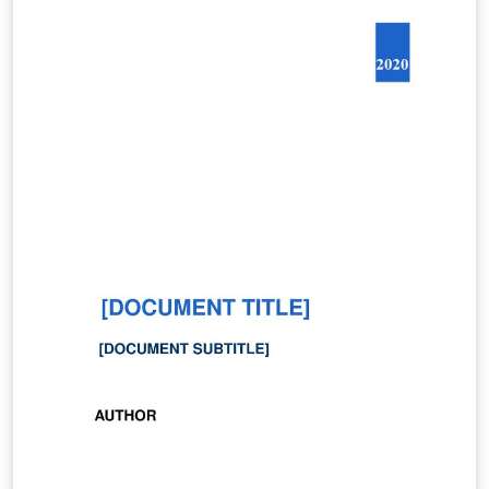
enige aanpassing is deze stijl ook te gebruiken voor
andere faculteiten of aan te passen richting algemene
UGent-huisstijl. (Downloaded from LaTeX templates en
logo's)