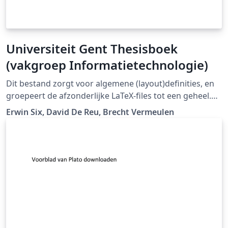
Universiteit Gent Thesisboek
(vakgroep Informatietechnologie)
Dit bestand zorgt voor algemene (layout)definities, en
groepeert de afzonderlijke LaTeX-files tot een geheel.
"Er is ook een template beschikbaar dat gebruikt wordt
Erwin Six, David De Reu, Brecht Vermeulen
bij de vakgroep Informatietechnologie." (Downloaded
from LaTeX templates en logo's)