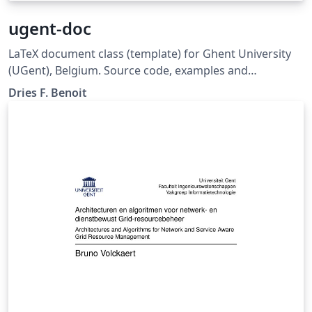
ugent-doc
LaTeX document class (template) for Ghent University
(UGent), Belgium. Source code, examples and
description: Github:
Dries F. Benoit
https://github.com/driesbenoit/ugent-doc This
software is released under the GNU GPL v3.0 License.