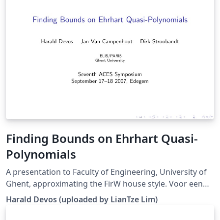
Finding Bounds on Ehrhart Quasi-
Polynomials
A presentation to Faculty of Engineering, University of
Ghent, approximating the FirW house style. Voor een
presentatie aan de Faculteit Ingenieurswetenschappen
Harald Devos (uploaded by LianTze Lim)
kan je de template van Harald Devos gebruiken, die een
goede benadering is van de officiële FirW-huisstijl. Mits