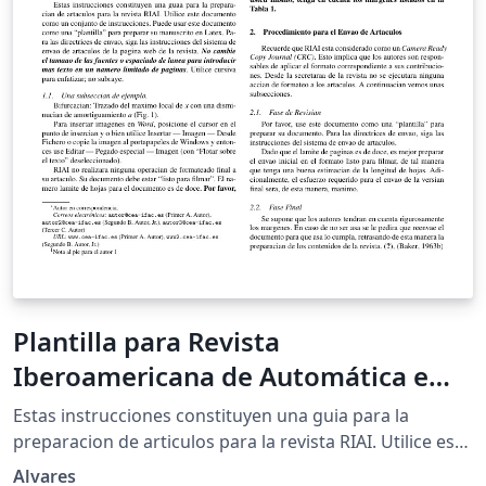
Plantilla para Revista
Iberoamericana de Automática e
Informática Industrial (RIAI)
Estas instrucciones constituyen una guia para la
preparacion de articulos para la revista RIAI. Utilice este
documento como un conjunto de instrucciones.
Alvares