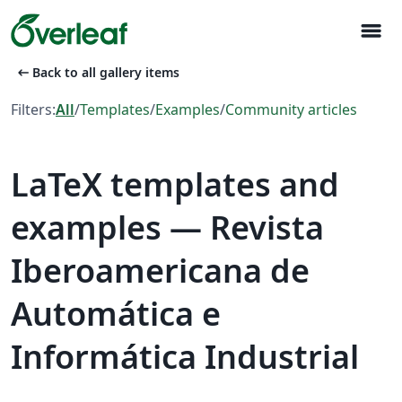
menu
arrow_left_alt
Back to all gallery items
Filters:
All
/
Templates
/
Examples
/
Community articles
LaTeX templates and
examples — Revista
Iberoamericana de
Automática e
Informática Industrial