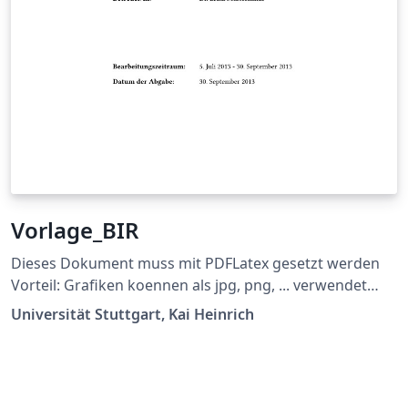
Vorlage_BIR
Dieses Dokument muss mit PDFLatex gesetzt werden
Vorteil: Grafiken koennen als jpg, png, ... verwendet
werden und die Links im Dokument sind auch gleich
Universität Stuttgart, Kai Heinrich
richtig Ermöglicht \\ bei der Titelseite (z.B. bei
supervisor) Siehe
https://github.com/latextemplates/uni-stuttgart-cs-
cover/issues/4