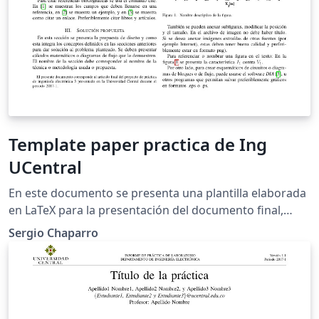
Template paper practica de Ing
UCentral
En este documento se presenta una plantilla elaborada
en LaTeX para la presentación del documento final,
como producto del desarrollo de la asignatura práctica
Sergio Chaparro
de ingeniería electrónica.