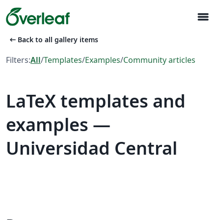
menu
arrow_left_alt
Back to all gallery items
Filters:
All
/
Templates
/
Examples
/
Community articles
LaTeX templates and
examples —
Universidad Central