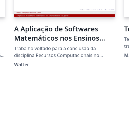
A Aplicação de Softwares
T
Matemáticos nos Ensinos
Te
Básico e Superior
tr
Trabalho voltado para a conclusão da
Un
,
disciplina Recursos Computacionais no
M
da
P.
Ensino da Matemática.
Walter
ci
ht