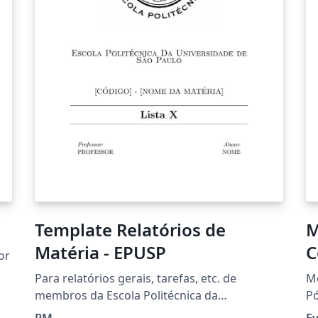
Template Relatórios de
M
Matéria - EPUSP
C
or
U
Para relatórios gerais, tarefas, etc. de
M
se
membros da Escola Politécnica da
P
Universidade de São Paulo
D
RM
E