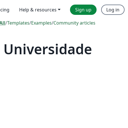
icing
Help & resources
Sign up
Log in
All
/
Templates
/
Examples
/
Community articles
 Universidade