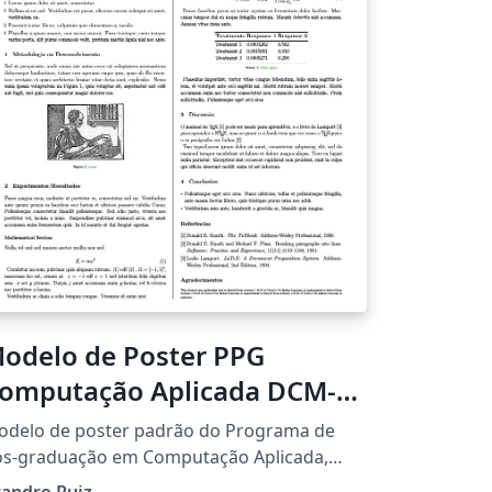
odelo de Poster PPG
omputação Aplicada DCM-
SP
odelo de poster padrão do Programa de
ós-graduação em Computação Aplicada,
epartamento de Computação e Matemática
vandro Ruiz