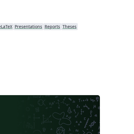
eLaTeX
Presentations
Reports
Theses