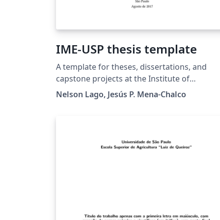
IME-USP thesis template
A template for theses, dissertations, and
capstone projects at the Institute of
Mathematics, Statistics, and Computer
Nelson Lago, Jesús P. Mena-Chalco
Science (Instituto de Matemática, Estatística
Ciência da Computação) - University of São
Paulo. License: MIT (code) and CC-BY 4.0 (text)
https://gitlab.com/ccsl-usp/modelo-latex/