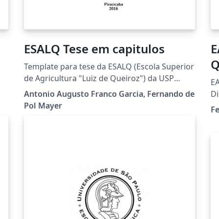
ESALQ Tese em capitulos
E
Q
Template para tese da ESALQ (Escola Superior
M
de Agricultura "Luiz de Queiroz") da USP
EA
(Universidade de São Paulo). Esse template
Antonio Augusto Franco Garcia, Fernando de
Di
 e
permite que a tese seja escrita em capítulos,
Pol Mayer
Fe
cada um com sua própria seção de
referências bibliográficas.