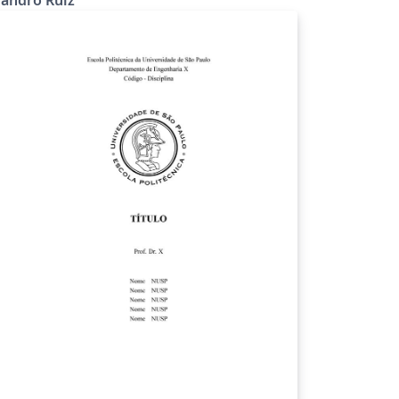
DCM, FFCLRP, USP. Ribeirão Preto.