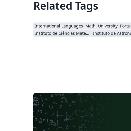
Related Tags
International Languages
Math
University
Portu
Instituto de Ciências Matemáticas e de Computação (USP)