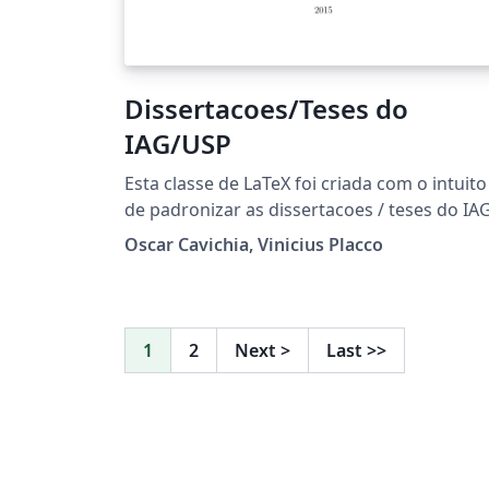
Dissertacoes/Teses do
IAG/USP
Esta classe de LaTeX foi criada com o intuito
de padronizar as dissertacoes / teses do IAG
de acordo com as normas e diretrizes da US
Oscar Cavichia, Vinicius Placco
Mais informações em:
http://www.astro.iag.usp.br/~reprdiscente/
ml/iagtese.html
1
2
Next
>
Last
>>