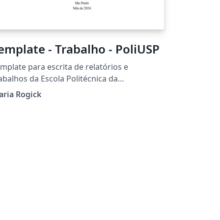
emplate - Trabalho - PoliUSP
mplate para escrita de relatórios e
abalhos da Escola Politécnica da
iversidade de São Paulo seguindo normas
aria Rogick
 ABNT (fonte, tamanho da fonte, margens,
tações, etc)