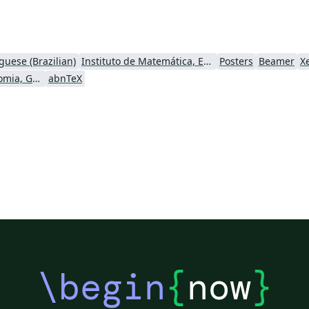
guese (Brazilian)
Instituto de Matemática, Estatística e Ciência da Computação (IME-USP)
Posters
Beamer
X
Instituto de Astronomia, Geofísica e Ciências Atmosféricas (IAG/USP)
abnTeX
\begin
{
now
}