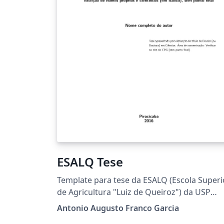
ESALQ Tese
Template para tese da ESALQ (Escola Superi
de Agricultura "Luiz de Queiroz") da USP
(Universidade de São Paulo). Esse template 
Antonio Augusto Franco Garcia
refere a tese no formato tradicional.