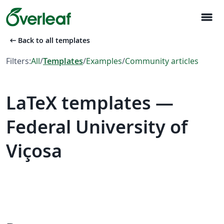
menu
arrow_left_alt
Back to all templates
Filters:
All
/
Templates
/
Examples
/
Community articles
LaTeX templates —
Federal University of
Viçosa