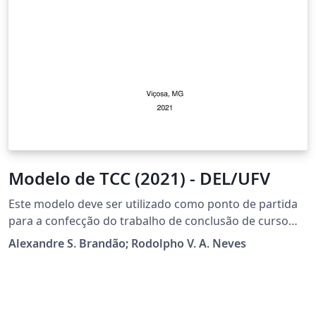
Modelo de TCC (2021) - DEL/UFV
Este modelo deve ser utilizado como ponto de partida
para a confecção do trabalho de conclusão de curso
dos alunos do curso de Engenharia Elétrica da
Alexandre S. Brandão; Rodolpho V. A. Neves
Universidade Federal de Viçosa. O modelo pode ser
utilizado livremente, podendo ser modificado como
quiser, e sugestões de melhoria são bem-vindas pelo e-
mail: del@ufv.br.