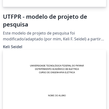
UTFPR - modelo de projeto de
pesquisa
Este modelo de projeto de pesquisa foi
modificado/adaptado (por mim, Keli F. Seidel) a partir
de um modelo pré-existente "Template Projeto de
Keli Seidel
pesquisa FACEPE-PIBIC"