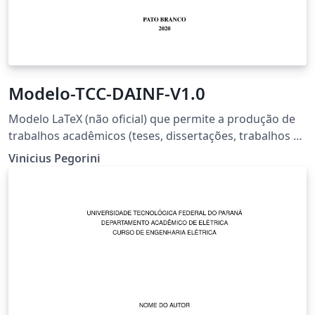
Modelo-TCC-DAINF-V1.0
Modelo LaTeX (não oficial) que permite a produção de
trabalhos acadêmicos (teses, dissertações, trabalhos de
conclusão, etc.) dos cursos do Departamento
Vinicius Pegorini
Acadêmico de Informática (DAINF-PB) da Universidade
Tecnológica Federal do Paraná (UTFPR) - Câmpus Pato
Branco.