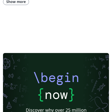
Show more
\begin
{
now
}
Discover why over 25 million