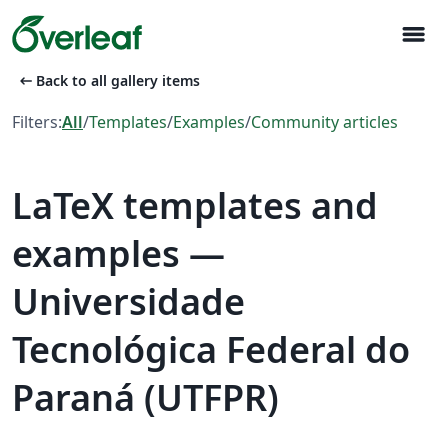
menu
arrow_left_alt
Back to all gallery items
Filters:
All
/
Templates
/
Examples
/
Community articles
LaTeX templates and
examples —
Universidade
Tecnológica Federal do
Paraná (UTFPR)