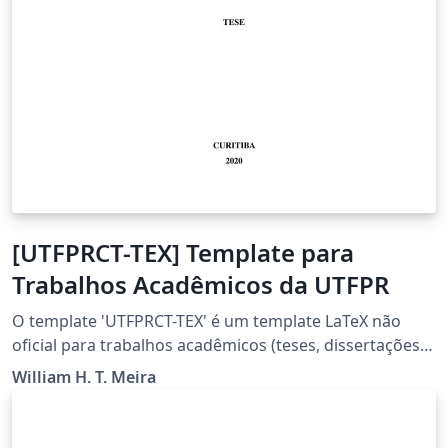
[UTFPRCT-TEX] Template para
Trabalhos Acadêmicos da UTFPR
O template 'UTFPRCT-TEX' é um template LaTeX não
oficial para trabalhos acadêmicos (teses, dissertações,
trabalhos de conclusão...) da Universidade Tecnológica
William H. T. Meira
Federal do Paraná (UTFPR) - Curitiba. Este trabalho é
baseado no projeto UTFPRPG-TEX mantido por Luiz. E.
M. Lima. A estrutura principal de ambos os trabalhos é