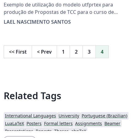
Exemplo de utilização do modelo utfprtex para
produção de Propostas de TCC para o curso de
Engenharia Elétrica da UTFPR campus Pato Branco. por
LAEL NASCIMENTO SANTOS
Miguel Moreto, 2011 adaptado ao Overleaf por Lael N.
Santos, 2017 Use por sua conta e risco.
<<
First
<
Prev
1
2
3
4
Related Tags
International Languages
University
Portuguese (Brazilian)
LuaLaTeX
Posters
Formal letters
Assignments
Beamer
Presentations
Reports
Theses
abnTeX