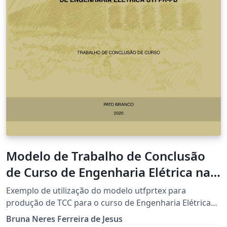
Modelo de Trabalho de Conclusão
de Curso de Engenharia Elétrica na
UTFPR-PB
Exemplo de utilização do modelo utfprtex para
produção de TCC para o curso de Engenharia Elétrica
da UTFPR campus Pato Branco. por Miguel Moreto,
Bruna Neres Ferreira de Jesus