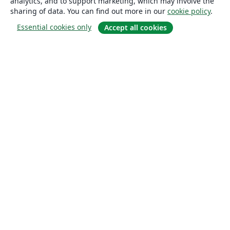
analytics, and to support marketing, which may involve the
sharing of data. You can find out more in our
cookie policy
.
Essential cookies only
Accept all cookies
About
About us
Careers
Blog
Solutions
For business
For universities
For government
For publishers