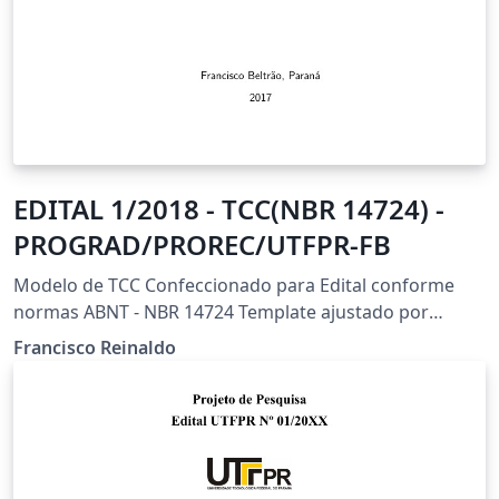
EDITAL 1/2018 - TCC(NBR 14724) -
PROGRAD/PROREC/UTFPR-FB
Modelo de TCC Confeccionado para Edital conforme
normas ABNT - NBR 14724 Template ajustado por
Francisco Reinaldo (https://orcid.org/0000-0001-6161-
Francisco Reinaldo
6755) (http://lattes.cnpq.br/7401534350061823) New
Branch: 26/jun/18 v5 Agradeço a Overleaf pela
oportunidade.