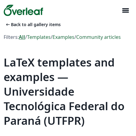
menu
arrow_left_alt
Back to all gallery items
Filters:
All
/
Templates
/
Examples
/
Community articles
LaTeX templates and
examples —
Universidade
Tecnológica Federal do
Paraná (UTFPR)