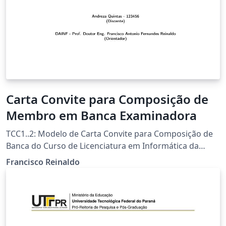
Carta Convite para Composição de
Membro em Banca Examinadora
TCC1..2: Modelo de Carta Convite para Composição de
Banca do Curso de Licenciatura em Informática da
UTFPR-FB Template por Francisco Reinaldo
Francisco Reinaldo
(http://lattes.cnpq.br/7401534350061823) Inspirado na
carta de Andreza Quintas :) 06 jun 18 versao 1a 31oct18
versao 2link Agradecimentos a Overleaf pela
oportunidade