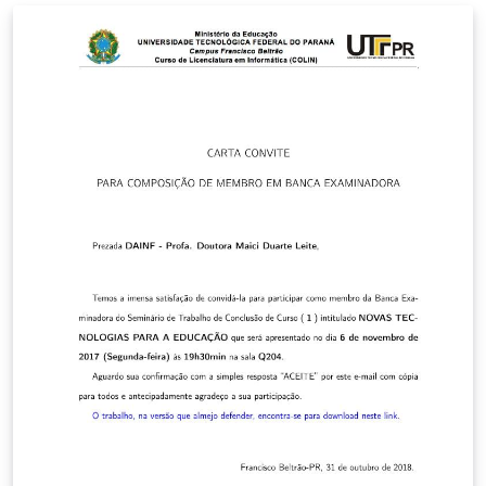
Documentação - Numeração Progressiva das Seções de
um Documento - Apresentação NBR 6027/2012 -
Informação e Documentação - Sumário - Apresentação
NBR 6028/2021 - Informação e Documentação - Resumo
- Apresentação NBR 6034/2004 - Informação e
Documentação - Índice - Apresentação NBR 10520/2023
- Informação e Documentação - Citações em
Documentos - Apresentação (nova edição de julho de
2023) NBR 14724/2024 - Informação e Documentação -
Trabalhos Acadêmicos - Apresentação NBR 15287/2025 -
Informação e Documentação - Projeto de Pesquisa -
Apresentação Também podem ser selecionadas todas
as opções de licenças Creative Commons.