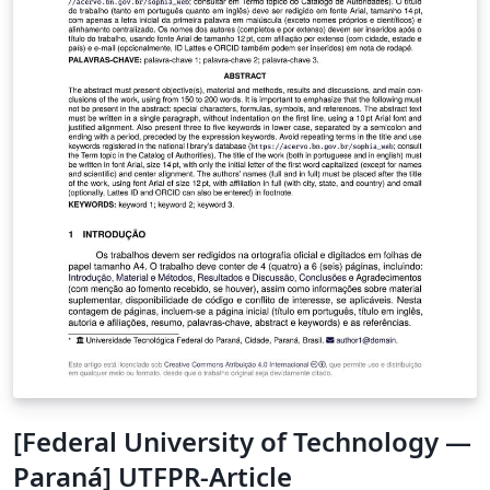
desenvolvido baseado no modelo de artigo para o
Seminário de Iniciação Científica e Tecnológica (SICITE)
da UTFPR, criado por L. B. Dorini em agosto de 2012.
Além disso, diversos trechos de códigos desenvolvidos
por usuários do TeX-LaTeX Stack Exchange foram
usados. Estado: adicionado por Luiz E. M. Lima,
manutenção sob demanda. Última atualização: 7 de
agosto de 2025 (Versão 2.7).
[Federal University of Technology —
Paraná] UTFPR-Article