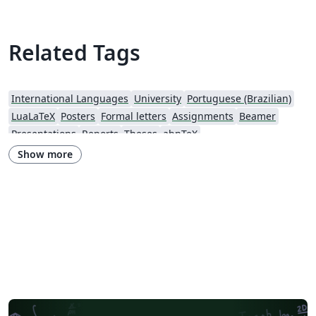
Related Tags
International Languages
University
Portuguese (Brazilian)
LuaLaTeX
Posters
Formal letters
Assignments
Beamer
Presentations
Reports
Theses
abnTeX
Show more