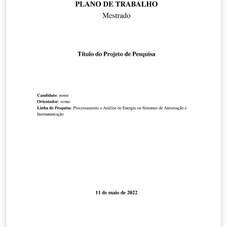
da Universidade Tecnológica Federal do Paraná
(UTFPR). Foi desenvolvido baseado no modelo de
apresentação de slides do abnTeX2 criado por Fábio
Rodrigues Silva, usando a classe LaTeX beamer. Além
disso, diversos trechos de códigos desenvolvidos por
usuários do TeX-LaTeX Stack Exchange foram usados.
Estado: adicionado por Luiz E. M. Lima, manutenção
sob demanda. Última atualização: 5 de agosto de 2025
(Versão 1.7).