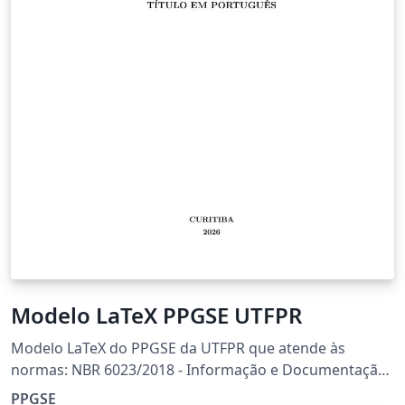
Modelo LaTeX PPGSE UTFPR
Modelo LaTeX do PPGSE da UTFPR que atende às
normas: NBR 6023/2018 - Informação e Documentação
- Referências NBR 6024/2012 - Informação e
PPGSE