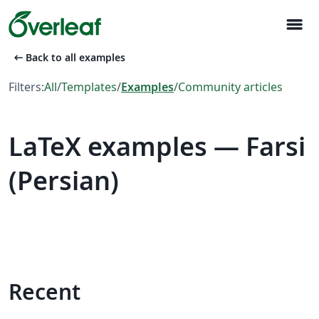
menu
arrow_left_alt
Back to all examples
Filters:
All
/
Templates
/
Examples
/
Community articles
LaTeX examples — Farsi
(Persian)
Recent