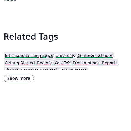
Related Tags
International Languages
University
Conference Paper
Getting Started
Beamer
XeLaTeX
Presentations
Reports
Theses
Research Proposal
Lecture Notes
Iran University of Science and Technology (IUST)
Hakim Sabzevari University
Show more