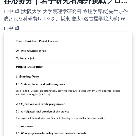
春応募分 | 若手研究者海外挑戦プログ
ラム(2021年度第1回) | 2020.08.24
山中 卓 (大阪大学 大学院理学研究科 物理学専攻)先生が作
成された科研費LaTeXを、坂東 慶太 (名古屋学院大学) が了
承を得てテンプレート登録しています。 詳細はこちら↓を
山中 卓
ご確認ください。 http://osksn2.hep.sci.osaka-
u.ac.jp/~taku/kakenhiLaTeX/