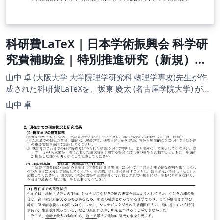
科研費LaTeX | 日本学術振興会 科学研
究費補助金 | 特別推進研究（新規）・
日本語版その１ | 2020.09.02
山中 卓 (大阪大学 大学院理学研究科 物理学専攻)先生が作
成された科研費LaTeXを、坂東 慶太 (名古屋学院大学) が了
承を得てテンプレート登録しています。 詳細はこちら↓を
山中 卓
ご確認ください。 http://osksn2.hep.sci.osaka-
u.ac.jp/~taku/kakenhiLaTeX/