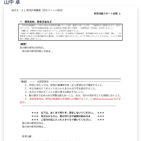
山中 卓
ご確認ください。 http://osksn2.hep.sci.osaka-
u.ac.jp/~taku/kakenhiLaTeX/