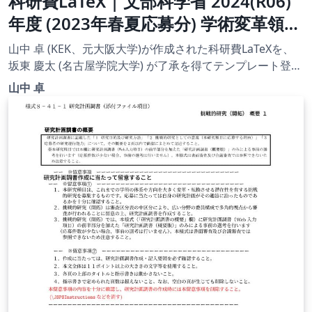
科研費LaTeX | 文部科学省 2024(R06)
年度 (2023年春夏応募分) 学術変革領域
研究 | 学術変革領域研究(B) (計画研究)
山中 卓 (KEK、元大阪大学)が作成された科研費LaTeXを、
| 2023.04.21
坂東 慶太 (名古屋学院大学) が了承を得てテンプレート登録
しています。 詳細はこちら↓をご確認ください。
山中 卓
http://osksn2.hep.sci.osaka-
u.ac.jp/~taku/kakenhiLaTeX/