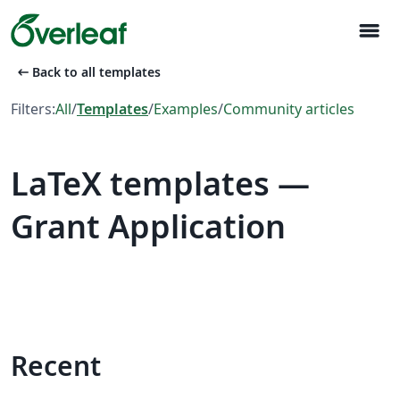
menu
arrow_left_alt
Back to all templates
Filters:
All
/
Templates
/
Examples
/
Community articles
LaTeX templates —
Grant Application
Recent