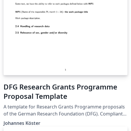
DFG Research Grants Programme
Proposal Template
A template for Research Grants Programme proposals
of the German Research Foundation (DFG). Compliant
with DFG form 54.01 – 09/22.
Johannes Köster