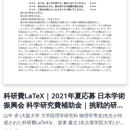
科研費LaTeX | 2021年夏応募 日本学術
振興会 科学研究費補助金 | 挑戦的研究
(開拓)概要 | 2021.08.03
山中 卓 (大阪大学 大学院理学研究科 物理学専攻)先生が作
成された科研費LaTeXを、坂東 慶太 (名古屋学院大学) が了
承を得てテンプレート登録しています。 詳細はこちら↓を