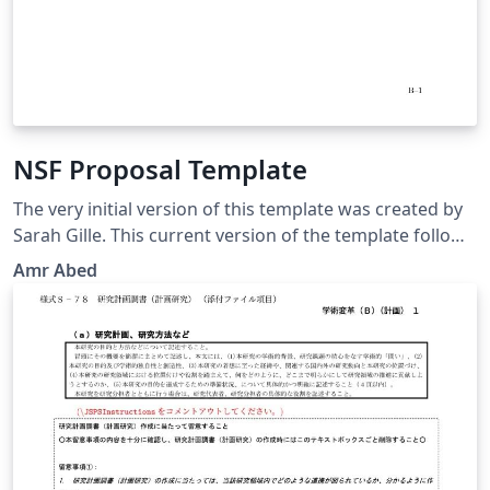
NSF Proposal Template
The very initial version of this template was created by
Sarah Gille. This current version of the template follows
the guidelines in NSF GPG 15-1. It is your responsibility
Amr Abed
to make sure that everything is in agreement with the
current NSF GPG and your program solicitation. Good
luck!