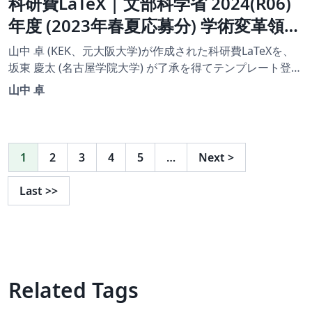
科研費LaTeX | 文部科学省 2024(R06)
年度 (2023年春夏応募分) 学術変革領域
研究 | 学術変革領域研究(B) (領域計画
山中 卓 (KEK、元大阪大学)が作成された科研費LaTeXを、
書（全体版)) | 2023.04.21
坂東 慶太 (名古屋学院大学) が了承を得てテンプレート登録
しています。 詳細はこちら↓をご確認ください。
山中 卓
http://osksn2.hep.sci.osaka-
u.ac.jp/~taku/kakenhiLaTeX/
1
2
3
4
5
…
Next
>
Last
>>
Related Tags