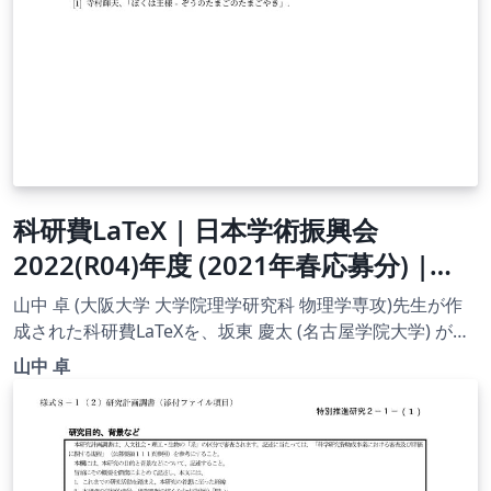
科研費LaTeX | 日本学術振興会
2022(R04)年度 (2021年春応募分) |
2021(R03)年度 研究活動スタート支援
山中 卓 (大阪大学 大学院理学研究科 物理学専攻)先生が作
| 021.03.05
成された科研費LaTeXを、坂東 慶太 (名古屋学院大学) が了
承を得てテンプレート登録しています。 詳細はこちら↓を
山中 卓
ご確認ください。 http://osksn2.hep.sci.osaka-
u.ac.jp/~taku/kakenhiLaTeX/