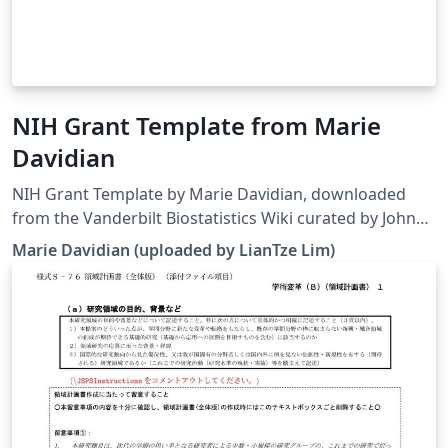
NIH Grant Template from Marie
Davidian
NIH Grant Template by Marie Davidian, downloaded
from the Vanderbilt Biostatistics Wiki curated by John
Bock. Note that the template has been modified to
Marie Davidian (uploaded by LianTze Lim)
work on Overleaf. This template may be outdated —
see this and this for more recent alternatives. As a
bonus — here's a guide to grant writing and grant
review process by the same author for a 2008
workshop.