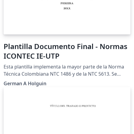
Plantilla Documento Final - Normas
ICONTEC IE-UTP
Esta plantilla implementa la mayor parte de la Norma
Técnica Colombiana NTC 1486 y de la NTC 5613. Se
aparta de la norma en el estilo de la citas, donde se
German A Holguin
prefiere utilizar el estilo de IEEE. Esto se puede cambiar
facilmente al seleccionar otro estilo de bibliografía.