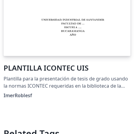
PLANTILLA ICONTEC UIS
Plantilla para la presentación de tesis de grado usando
la normas ICONTEC requeridas en la biblioteca de la
Universidad Industrial de Santander - UIS
ImerRoblesf
Related Tags