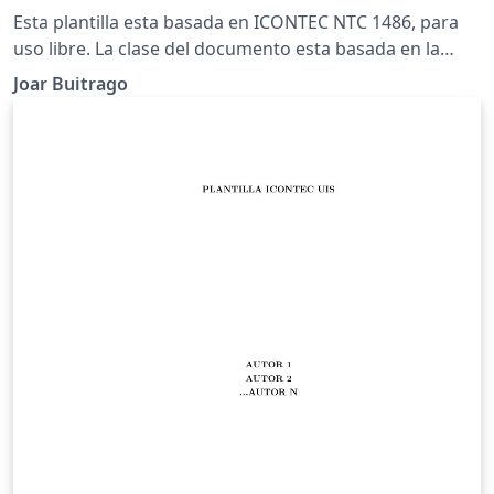
Esta plantilla esta basada en ICONTEC NTC 1486, para
uso libre. La clase del documento esta basada en la
clase estandar Book, por lo tanto es independiente.
Joar Buitrago
This template is based on ICONTEC NTC 1486, for free
use. The document class is based on Book Standard
Class, so is stand alone.