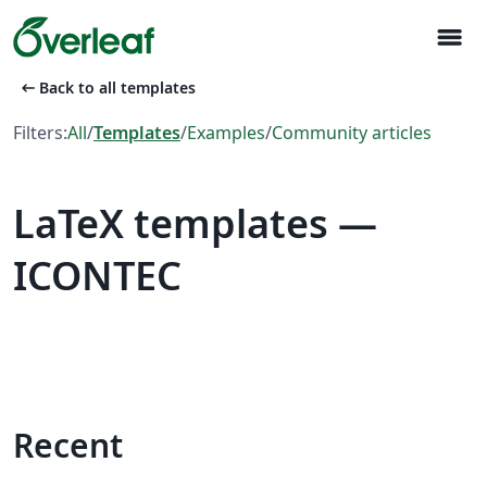
menu
arrow_left_alt
Back to all templates
Filters:
All
/
Templates
/
Examples
/
Community articles
LaTeX templates —
ICONTEC
Recent