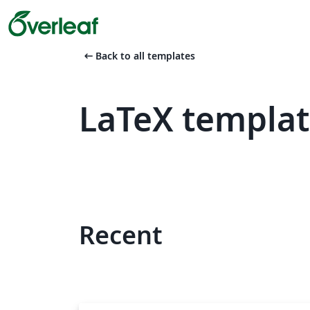
arrow_left_alt
Back to all templates
LaTeX templat
Recent