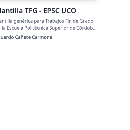
lantilla TFG - EPSC UCO
antilla genérica para Trabajos Fin de Grado
 la Escuela Politécnica Superior de Córdoba
PSC). Universidad de Córdoba (UCO).
duardo Cañete Carmona
rsión 3.12