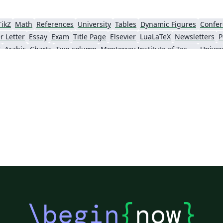
TikZ
Math
References
University
Tables
Dynamic Figures
Confer
r Letter
Essay
Exam
Title Page
Elsevier
LuaLaTeX
Newsletters
P
X
Arabic
Charts
Two-column
Monterrey Institute of Technology and Higher Education
IEEE Community Templates and Examples
Chemistry
Vietnamese
Hindi
Chine
Pontificia Universidad Católica de Chile
Meeting Minutes
Russian
Research Proposal
hnical Manual
Cheat sheet
Revista Iberoamericana de Automática e Informática Industrial
Tecnológico Nacional de México
American Psychological Association
va
Universidad Tecnológica Nacional
Modern Language Association (MLA)
IES
Sistema Nacional de Computación de Alto Desempeño (SNCAD)
Escuela Politécnica Nacional
Universidad Central
Universidad Autónoma de Chile
Universidad Politécnica de Puebla
Universidad de Guadalaja
ba
Universidad Simón Bolívar
Universidad de Oviedo
UPV/EHU
Un
Universidad Cooperativa de Colombia
Universidad de Ingeniería y Tecnología
Teaching Plan & Syllabus
Universidad del Valle de Guatemala
Instituto Tecnológico de Tuxtla Gutiérrez
Instituto 
Pontifícia Universidade Católica do Rio de Janeiro
Universidad Complutense de Madrid
Uni
rcia
Escola Tècnica Superior d’Enginyeria Industrial de Barcelona
Institución Universitaria Antonio José Camacho
Un
\begin
{
now
}
Universidad Distrital Francisco José de Caldas
University of Cuenca
Universidad de las Fuerzas Armadas ESPE