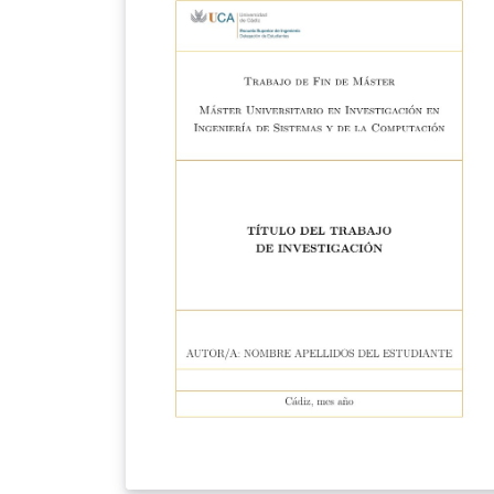
it has been carefully modified to comply wit
the stylistic and structural standards
mandated by the UMU. Configurable in
Spanish and English, with several chapter
styles, print and screen layouts, glossary, lis
of acronyms, bibliography and syntax-
highlighted source code. It also compiles
locally on Windows, macOS and Linux.
Requires XeLaTeX: the template uses fontsp
and will not compile with pdfLaTeX. If you
upload the files to a new project, remember
to set the compiler in the project menu.
Distributed under the LaTeX Project Public
License v1.3c, like the original template.
Source code and issue tracker on GitHub:
https://github.com/enriiquee/umu-thesis
Version: 1.1.0