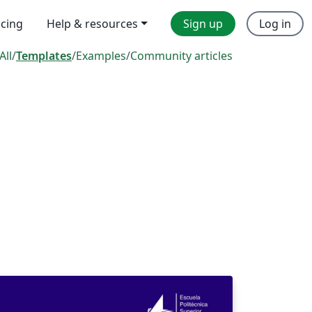
icing
Help & resources
Sign up
Log in
All
/
Templates
/
Examples
/
Community articles