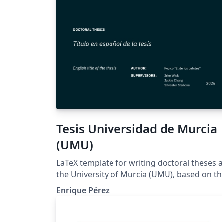
Tesis Universidad de Murcia
(UMU)
LaTeX template for writing doctoral theses a
the University of Murcia (UMU), based on t
requirements established by the EIDUM
Enrique Pérez
(Escuela Internacional de Doctorado de la
Universidad de Murcia). Adapted from the
original ipleiria-thesis template by José Areia