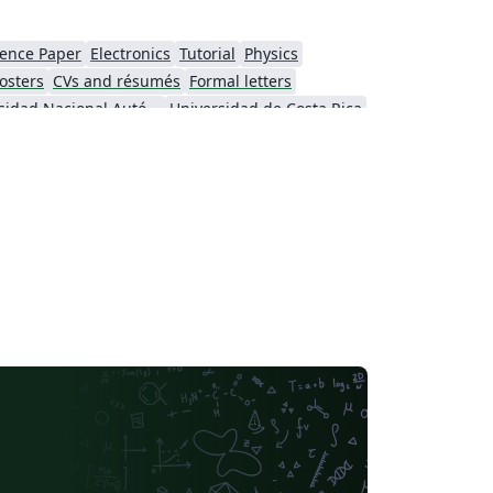
ence Paper
Electronics
Tutorial
Physics
osters
CVs and résumés
Formal letters
Universidad Nacional Autónoma de México
Universidad de Costa Rica
se
Thai
Catalan
Universidad Autónoma de Occidente
Universidad Tecnológica de Bolívar
Universidad de Santiago de Chile
Universidad Autónoma de Yucatán
Humanities
Universidad Católica San Pablo
Universidad Nacional de Colombia (UNAL)
 San Mateo
Universidad La Salle (Mexico)
CECyTE
Universidad Autónoma de Nuevo León
ra
Universidade da Coruña (UDC)
iversidad de Cádiz
Universidad Industrial de Santander (UIS)
Universidad de Tarapaca
Minimal
Tecnológico Autónomo de México
Universidad Católica de la Santísima Concepción
versity of the Balearic Islands
Universidad de Alicante
iversidad del Valle
Universidad Autónoma de Ciudad Juárez
Universitat Politècnica de València