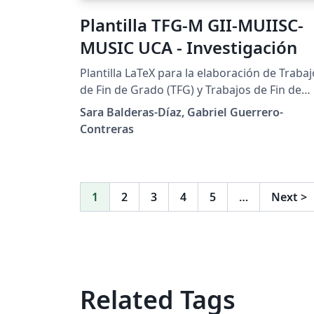
Plantilla TFG-M GII-MUIISC-
MUSIC UCA - Investigación
Plantilla LaTeX para la elaboración de Traba
de Fin de Grado (TFG) y Trabajos de Fin de
Máster (TFM) con orientación investigadora
Sara Balderas-Díaz, Gabriel Guerrero-
en la Escuela Superior de Ingeniería de la
Contreras
Universidad de Cádiz. Incluye las portadas
oficiales requeridas por la ESI y una
estructura adaptada a trabajos de I+D+i, co
ejemplos de citas bibliográficas, fórmulas,
1
2
3
4
5
…
Next
>
figuras, tablas, código y referencias cruzada
Está pensada para trabajos del Grado en
Ingeniería Informática (GII), del Máster
Universitario en Investigación en Ingeniería
de Sistemas y de la Computación (MUIISC) y
Related Tags
del Máster Universitario en Seguridad
Informática (Ciberseguridad). Para más