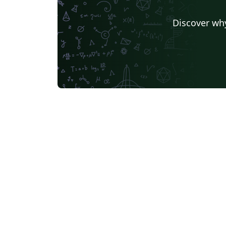
Universidad Católica del Norte en Antofagasta
Universidad Autónoma de Zacatecas
Discover why
Instituto Tecnológico de Morelia
Universidad de Buenos Aires
Pontificia Universida Javeriana
UC3M
Universidad Nacional de Moquegua
Journal articles
Bib