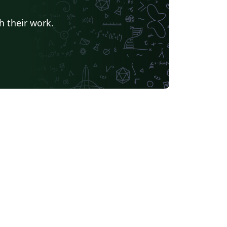
al de la Rioja
Universidad Nacional De San Cristóbal de Huamanga
álaga
Universidade da Coruña
h their work.
Universidad Internacional de Valencia
Universidad Politécnica de Madrid
Instituto Politécnico Nacional
 Laguna
Universidad ECCI