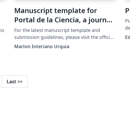
Manuscript template for
P
Portal de la Ciencia, a journal
Pl
of the Universidad Nacional
de
jos
For the latest manuscript template and
(E
Autónoma de Honduras
submission guidelines, please visit the official
E
Ve
journal website:
(UNAH)
Marlon Interiano Urquia
https://revistas.unah.edu.hn/index.php/PC
and the Author Guidelines:
https://revistas.unah.edu.hn/index.php/PC/ab
n
out/submissions
Last
>>
s.