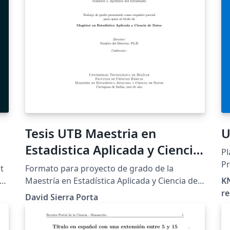
+ 
le
ac
(s
qu
PD
vale
Su
TF
ht
Tesis UTB Maestria en
U
o
tf
Estadistica Aplicada y Ciencia
Pl
do
de Datos
Pr
t
Formato para proyecto de grado de la
ht
Un
he
Maestría en Estadística Aplicada y Ciencia de
KN
D
Datos de la Universidad Tecnológica de
re
ht
David Sierra Porta
Bolívar (UTB).
Li
en
,