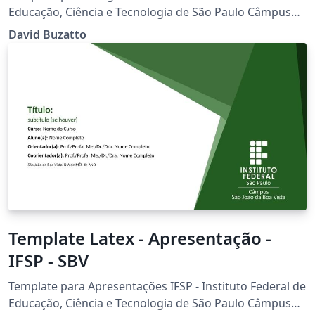
Educação, Ciência e Tecnologia de São Paulo Câmpus
São João da Boa Vista Desenvolvido por Prof. Dr. David
David Buzatto
Buzatto
Template Latex - Apresentação -
IFSP - SBV
Template para Apresentações IFSP - Instituto Federal de
Educação, Ciência e Tecnologia de São Paulo Câmpus