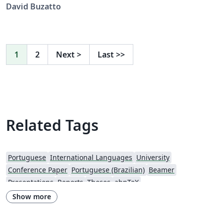
Câmpus São João da Boa Vista Desenvolvido por Prof.
David Buzatto
Dr. David Buzatto
1
2
Next
>
Last
>>
Related Tags
Portuguese
International Languages
University
Conference Paper
Portuguese (Brazilian)
Beamer
Presentations
Reports
Theses
abnTeX
Show more