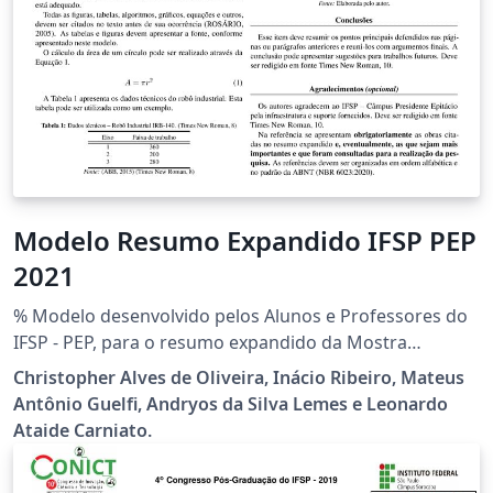
Modelo Resumo Expandido IFSP PEP
2021
% Modelo desenvolvido pelos Alunos e Professores do
IFSP - PEP, para o resumo expandido da Mostra
Científica, Cultural e Tecnológica, edição 2021.
Christopher Alves de Oliveira, Inácio Ribeiro, Mateus
Antônio Guelfi, Andryos da Silva Lemes e Leonardo
Ataide Carniato.