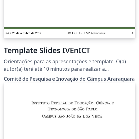
Template Slides IVEnICT
Orientações para as apresentações e template. O(a)
autor(a) terá até 10 minutos para realizar a
apresentação e haverá um tempo de 5 minutos para
Comitê de Pesquisa e Inovação do Câmpus Araraquara
perguntas e esclarecimentos de dúvidas da plateia. O
arquivo template possui maiores informações e uma
sugestão estrutural da apresentação. Ainda está em
estudo pela comissão organizadora a alternativa de
apresentações via poster.