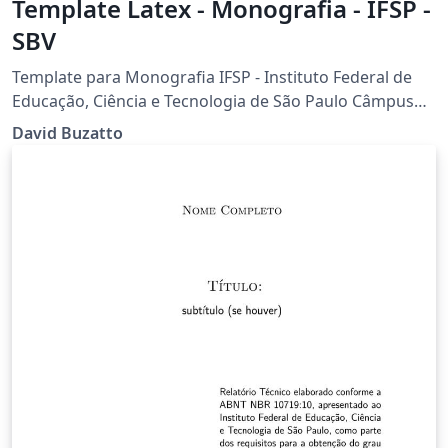
Template Latex - Monografia - IFSP -
SBV
Template para Monografia IFSP - Instituto Federal de
Educação, Ciência e Tecnologia de São Paulo Câmpus
São João da Boa Vista Desenvolvido por Prof. Dr. David
David Buzatto
Buzatto