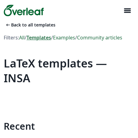
menu
arrow_left_alt
Back to all templates
Filters:
All
/
Templates
/
Examples
/
Community articles
LaTeX templates —
INSA
Recent