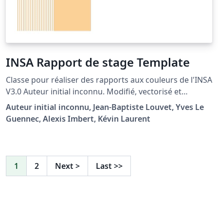
INSA Rapport de stage Template
Classe pour réaliser des rapports aux couleurs de l'INSA
V3.0 Auteur initial inconnu. Modifié, vectorisé et
actualisé par Jean-Baptiste Louvet Adaptations par Yves
Auteur initial inconnu, Jean-Baptiste Louvet, Yves Le
Le Guennec Mise à jour à la charte graphique 2023, par
Guennec, Alexis Imbert, Kévin Laurent
Alexis Imbert et Kévin Laurent
1
2
Next
>
Last
>>