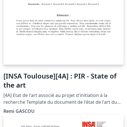
[INSA Toulouse][4A] : PIR - State of
the art
[4A] Etat de l'art associé au projet d'initiation à la
recherche Template du document de l'état de l'art du
projet d'initiation à la recherche de l'INSA de Toulouse
Remi GASCOU