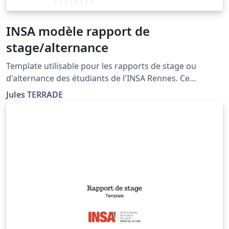
INSA modèle rapport de
stage/alternance
Template utilisable pour les rapports de stage ou
d'alternance des étudiants de l'INSA Rennes. Ce
template s'appuie sur un modèle créé par l'INSA Rennes
Jules TERRADE
au format Word et respecte la chartre graphique de
l'école ainsi que les consignes de mise en page
(https://intranet.insa-rennes.fr/modeles-documents-
insa.html)).