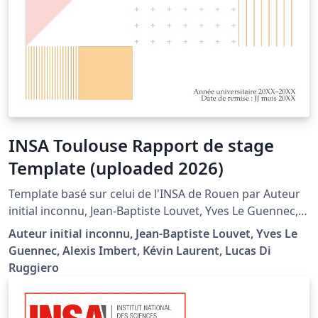
INSA Toulouse Rapport de stage
Template (uploaded 2026)
Template basé sur celui de l'INSA de Rouen par Auteur
initial inconnu, Jean-Baptiste Louvet, Yves Le Guennec,
Alexis Imbert, Kévin Laurent. Modifié par Lucas DI
Auteur initial inconnu, Jean-Baptiste Louvet, Yves Le
RUGGIERO afin de respecter les consignes de rédaction
Guennec, Alexis Imbert, Kévin Laurent, Lucas Di
du département de Génie Mécanique de l'INSA
Ruggiero
Toulouse (v. https://moodle.insa-
toulouse.fr/course/view.php?id=1222 ou document
présent dans le projet) Template respectant la charte