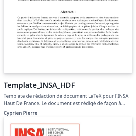
Template_INSA_HDF
Template de rédaction de document LaTeX pour l'INSA
Haut De France. Le document est rédigé de façon à
fournir des explications quand à son fonctionnement.
Cyprien Pierre