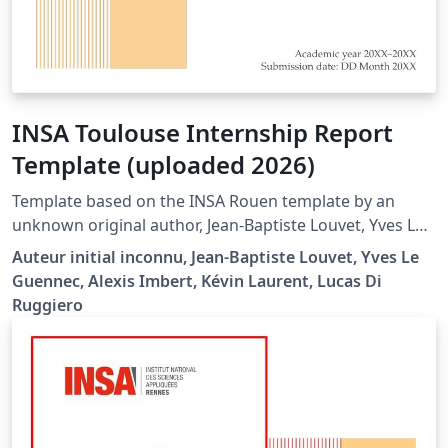
INSA Toulouse Internship Report
Template (uploaded 2026)
Template based on the INSA Rouen template by an
unknown original author, Jean-Baptiste Louvet, Yves Le
Guennec, Alexis Imbert, and Kévin Laurent. Modified by
Auteur initial inconnu, Jean-Baptiste Louvet, Yves Le
Lucas DI RUGGIERO to comply with the report-writing
Guennec, Alexis Imbert, Kévin Laurent, Lucas Di
guidelines of the Mechanical Engineering Department
Ruggiero
at INSA Toulouse (see https://moodle.insa-
toulouse.fr/course/view.php?id=1222 or the document
included in the project). Template compliant with the
2023 visual identity guidelines.