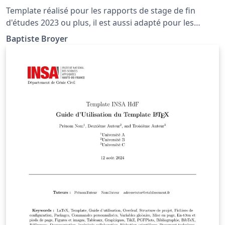
Template réalisé pour les rapports de stage de fin
d'études 2023 ou plus, il est aussi adapté pour les
stages de cycle ingénieur. Les choix de mise en page
Baptiste Broyer
respectent les consignes données par le département
INFO, mais sont subjectifs.