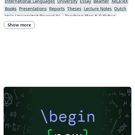
International Languages
University
Essay
Beamer
XeLaTeX
Books
Presentations
Reports
Theses
Lecture Notes
Dutch
Vrije Universiteit Brussel (VUB)
Teaching Plan & Syllabus
Show more
\begin