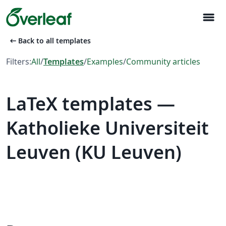
menu
arrow_left_alt
Back to all templates
Filters:
All
/
Templates
/
Examples
/
Community articles
LaTeX templates —
Katholieke Universiteit
Leuven (KU Leuven)