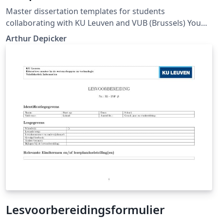
Master dissertation templates for students
collaborating with KU Leuven and VUB (Brussels) You
can remove the VUB logo if you are affiliated with KUL
Arthur Depicker
only.
Lesvoorbereidingsformulier