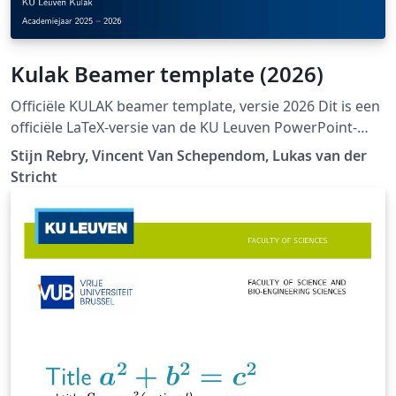
Kulak Beamer template (2026)
Officiële KULAK beamer template, versie 2026 Dit is een
officiële LaTeX-versie van de KU Leuven PowerPoint-
huisstijl:
Stijn Rebry, Vincent Van Schependom, Lukas van der
https://admin.kuleuven.be/icts/opleidingen/sjablonen-
Stricht
pp