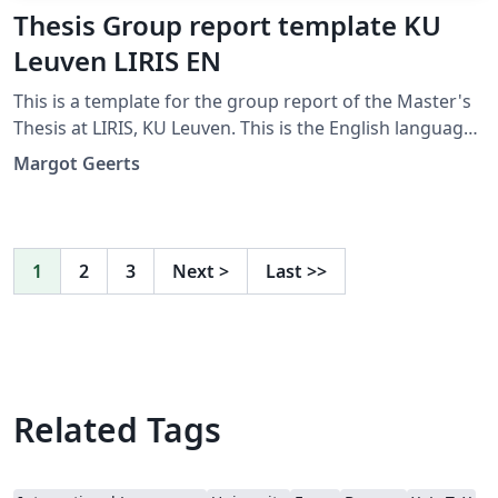
Thesis Group report template KU
Leuven LIRIS EN
This is a template for the group report of the Master's
Thesis at LIRIS, KU Leuven. This is the English language
version. This template is based on Springer Nature's
Margot Geerts
LNCS template for conference proceedings.
1
2
3
Next
>
Last
>>
Related Tags