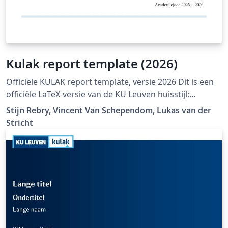
Kulak report template (2026)
Officiële KULAK report template, versie 2026 Dit is een
officiële LaTeX-versie van de KU Leuven huisstijl:
https://admin.kuleuven.be/icts/english/services/wms/c
Stijn Rebry, Vincent Van Schependom, Lukas van der
ontent/ckeditor/housestyle
Stricht