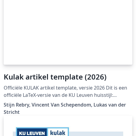
Kulak artikel template (2026)
Officiële KULAK artikel template, versie 2026 Dit is een
officiële LaTeX-versie van de KU Leuven huisstijl:
https://admin.kuleuven.be/icts/english/services/wms/c
Stijn Rebry, Vincent Van Schependom, Lukas van der
ontent/ckeditor/housestyle
Stricht