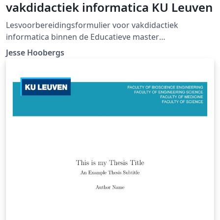
vakdidactiek informatica KU Leuven
Lesvoorbereidingsformulier voor vakdidactiek
informatica binnen de Educatieve master
Wetenschappen &amp; Technologie aan de KU Leuven.
Jesse Hoobergs
Dit is de versie voor 2021 - 2022