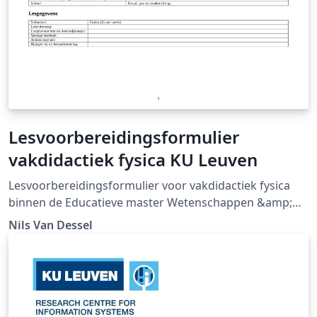
Lesvoorbereidingsformulier
vakdidactiek fysica KU Leuven
Lesvoorbereidingsformulier voor vakdidactiek fysica
binnen de Educatieve master Wetenschappen &amp;
Technologie aan de KU Leuven. Gebaseerd op
Nils Van Dessel
Lesvoorbereidingsformulier vakdidactiek informatica
KU Leuven door Jesse Hoobergs