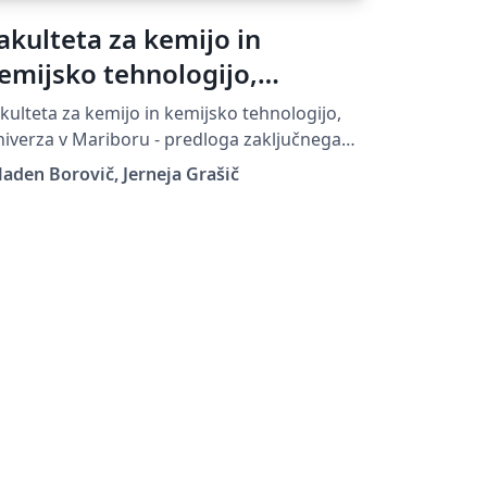
akulteta za kemijo in
emijsko tehnologijo,
niverza v Mariboru -
kulteta za kemijo in kemijsko tehnologijo,
redloga zaključnega dela
iverza v Mariboru - predloga zaključnega
la, UM FKKT
aden Borovič, Jerneja Grašič