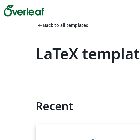
arrow_left_alt
Back to all templates
LaTeX templat
Recent