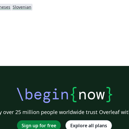
heses
Slovenian
\begin
{
now
}
 over 25 million people worldwide trust Overleaf wit
Sign up for free
Explore all plans