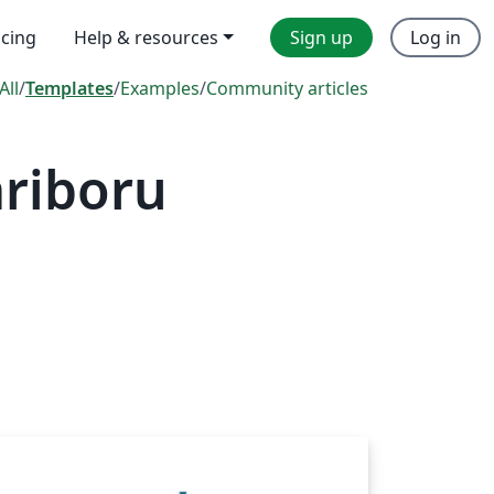
icing
Help & resources
Sign up
Log in
All
/
Templates
/
Examples
/
Community articles
ariboru