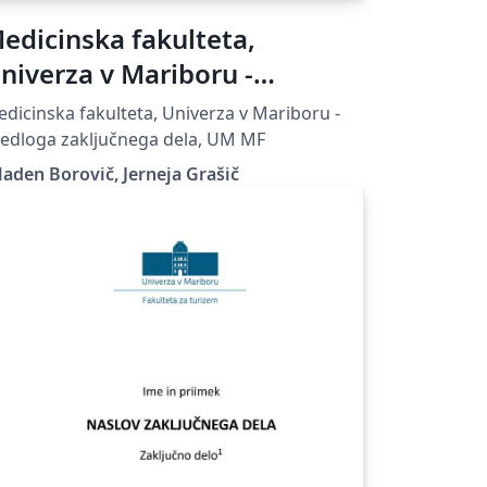
edicinska fakulteta,
niverza v Mariboru -
redloga zaključnega dela
dicinska fakulteta, Univerza v Mariboru -
edloga zaključnega dela, UM MF
aden Borovič, Jerneja Grašič