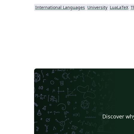
International Languages
University
LuaLaTeX
T
Discover why