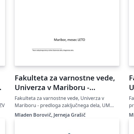
Fakulteta za varnostne vede,
F
Univerza v Mariboru -
U
predloga zaključnega dela
p
Fakulteta za varnostne vede, Univerza v
Fa
FZV
Mariboru - predloga zaključnega dela, UM
pr
FVV
Mladen Borovič, Jerneja Grašič
Ml