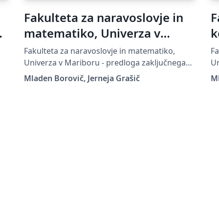
Fakulteta za naravoslovje in
F
matematiko, Univerza v
k
Mariboru - predloga
U
Fakulteta za naravoslovje in matematiko,
Fa
zaključnega dela
p
Univerza v Mariboru - predloga zaključnega
Un
dela, UM FNM
de
Mladen Borovič, Jerneja Grašič
Ml