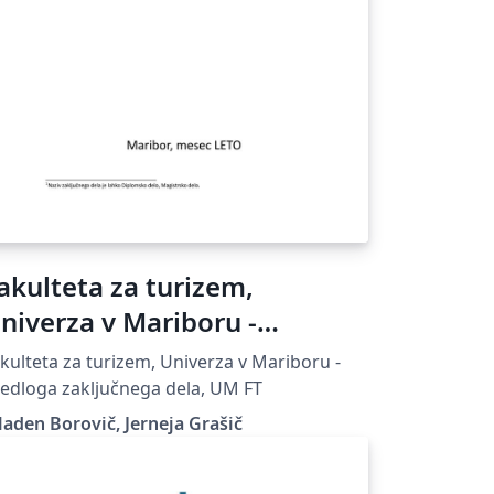
akulteta za turizem,
niverza v Mariboru -
redloga zaključnega dela
kulteta za turizem, Univerza v Mariboru -
edloga zaključnega dela, UM FT
aden Borovič, Jerneja Grašič