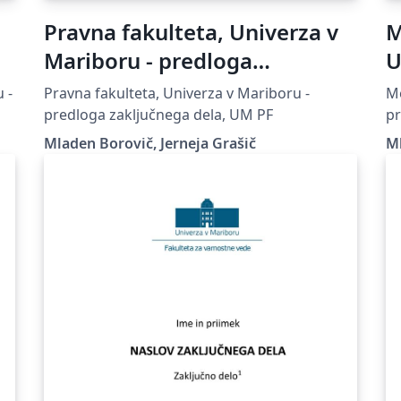
Pravna fakulteta, Univerza v
M
Mariboru - predloga
U
zaključnega dela
p
 -
Pravna fakulteta, Univerza v Mariboru -
Me
predloga zaključnega dela, UM PF
pr
Mladen Borovič, Jerneja Grašič
Ml