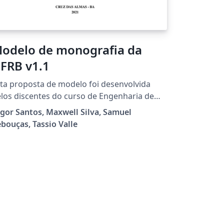
odelo de monografia da
FRB v1.1
ta proposta de modelo foi desenvolvida
los discentes do curso de Engenharia de
omputação da UFRB: Samuel Rebouças,
gor Santos, Maxwell Silva, Samuel
gor Santos e Maxwell Silva (com supervisão
bouças, Tassio Valle
 docente Tassio Valle) como trabalho da
sciplina GCET530 - Projeto de Trabalho de
nclusão de Curso para Engenharia de
tação. O projeto contempla os
incipais itens de uma monografia,
dequando-os às normas ABNT vigentes e
serindo as particularidades da
rsidade. O ojetivo do projeto é