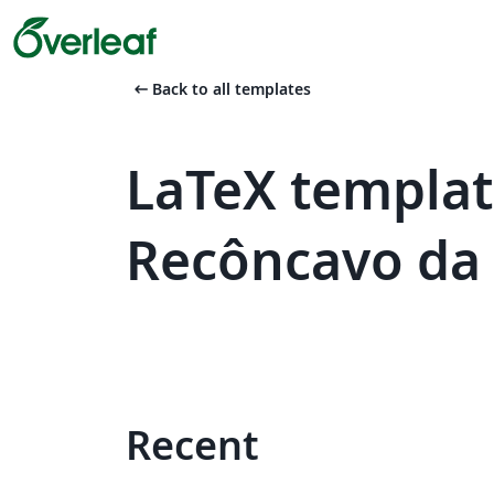
arrow_left_alt
Back to all templates
LaTeX templat
Recôncavo da
Recent