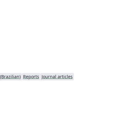
ão
Brazilian)
Reports
Journal articles
os
m
.