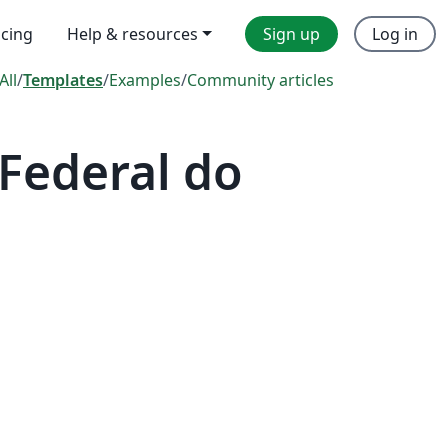
icing
Help & resources
Sign up
Log in
All
/
Templates
/
Examples
/
Community articles
Federal do