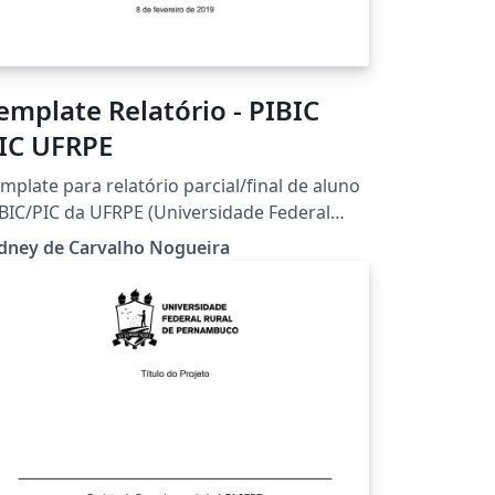
emplate Relatório - PIBIC
IC UFRPE
mplate para relatório parcial/final de aluno
BIC/PIC da UFRPE (Universidade Federal
ral de Pernambuco).
dney de Carvalho Nogueira