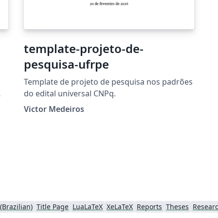
template-projeto-de-
pesquisa-ufrpe
Template de projeto de pesquisa nos padrões
do edital universal CNPq.
se
Victor Medeiros
Brazilian)
Title Page
LuaLaTeX
XeLaTeX
Reports
Theses
Researc