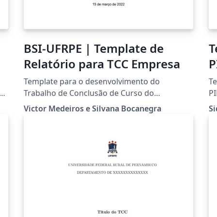
BSI-UFRPE | Template de
T
Relatório para TCC Empresa
P
E
Template para o desenvolvimento do
Te
Trabalho de Conclusão de Curso do
PI
Bacharelado em Sistemas de Informação da
Ru
Victor Medeiros e Silvana Bocanegra
Si
UFRPE na modalidade empresa.
e
s