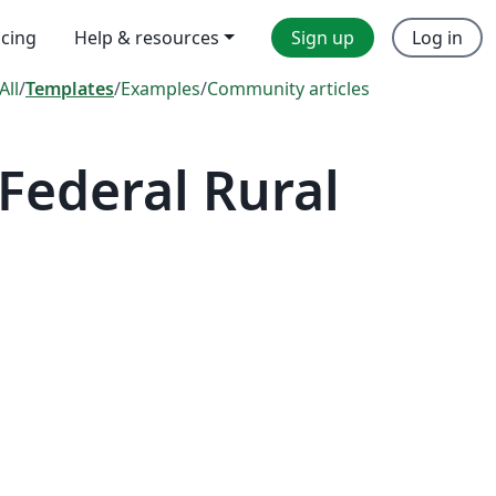
icing
Help & resources
Sign up
Log in
All
/
Templates
/
Examples
/
Community articles
Federal Rural