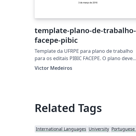
template-plano-de-trabalho-
facepe-pibic
Template da UFRPE para plano de trabalho
para os editais PIBIC FACEPE. O plano deve
conter até 04 (quatro) páginas, excetuando-
Victor Medeiros
a capa e incluindo-se as referências.
Related Tags
International Languages
University
Portuguese (