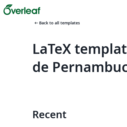
arrow_left_alt
Back to all templates
LaTeX templat
de Pernambu
Recent