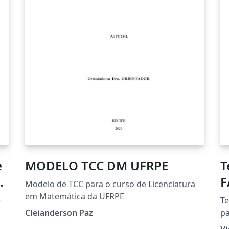
1
e
MODELO TCC DM UFRPE
T
e
F
Modelo de TCC para o curso de Licenciatura
em Matemática da UFRPE
e
Te
Cleianderson Paz
pa
de
Vi