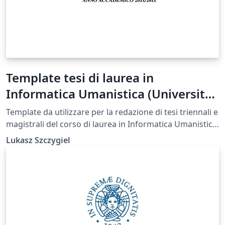
Template tesi di laurea in
Informatica Umanistica (Università
di Pisa)
Template da utilizzare per la redazione di tesi triennali e
magistrali del corso di laurea in Informatica Umanistica.
Composto seguendo le rispettive linee guida sulla
Lukasz Szczygiel
redazione degli elaborati
(https://infouma.fileli.unipi.it/wp-
content/uploads/2014/11/Regole_elaborati_laurea_trien
nale2009.pdf, https://infouma.fileli.unipi.it/wp-
content/uploads/2014/11/Lineeguida_tesi_magistrale.p
df)