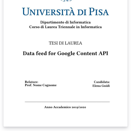
secondo gusto (e necessità) molto meglio di quanto
abbia fatto io.