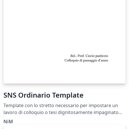
SNS Ordinario Template
Template con lo stretto necessario per impostare un
lavoro di colloquio o tesi dignitosamente impaginato
secondo le norme tipografiche impartite dall'Università
NiM
di Pisa (tutti i dettagli e i link alla documentazione