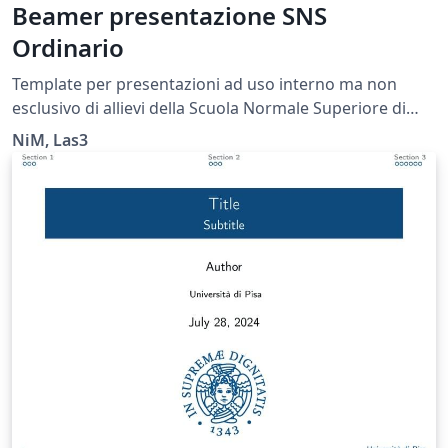
Beamer presentazione SNS
Ordinario
Template per presentazioni ad uso interno ma non
esclusivo di allievi della Scuola Normale Superiore di
Pisa e dell'Università di Pisa (Modified from the UC
NiM, Las3
Berkeley beamer theme)