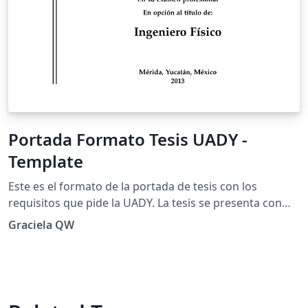
Portada Formato Tesis UADY -
Template
Este es el formato de la portada de tesis con los
requisitos que pide la UADY. La tesis se presenta con
estructura y tips pero sin contenido. La creacion de esta
Graciela QW
tesis en latex fue con la ayuda de mi amigo y mentor,
Fernando Maldonado. Ambos esperamos que esto les
sea de utilidad para reaizar con mas facilidad su tesis.
(Esta solo es la portada, el contenido es un formato
aparte, asegurate de tener ambas, instrucciones dadas