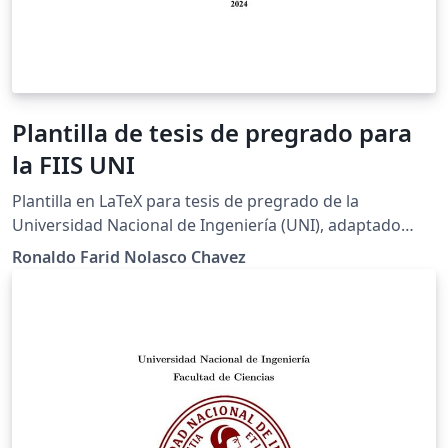
Plantilla de tesis de pregrado para
la FIIS UNI
Plantilla en LaTeX para tesis de pregrado de la
Universidad Nacional de Ingeniería (UNI), adaptado
específicamente al formato de la Facultad de Ingeniería
Ronaldo Farid Nolasco Chavez
Industrial y de Sistemas (FIIS)