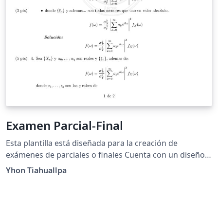
Examen Parcial-Final
Esta plantilla está diseñada para la creación de
exámenes de parciales o finales Cuenta con un diseño
de fondo personalizado, cabeceras detalladas y pies de
Yhon Tiahuallpa
página con numeración automática. Incluye una
sección de preguntas con espacios para los puntos
asignados y está configurada para facilitar la escritura
de ecuaciones complejas y fórmulas matemáticas.