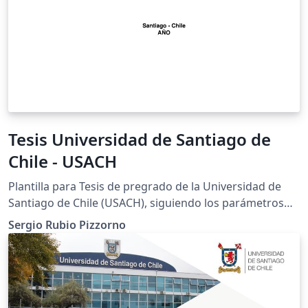
Tesis Universidad de Santiago de
Chile - USACH
Plantilla para Tesis de pregrado de la Universidad de
Santiago de Chile (USACH), siguiendo los parámetros
definidos por la Manual de Normalización para Tesis En
Sergio Rubio Pizzorno
la página www.zergiorubio.org se encuentra el detalle
de este template. Para más detalles sobre la estructura,
paquetes empleados y sus autores visitar
http://www.zergiorubio.org/?p=3279