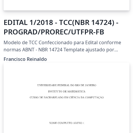
EDITAL 1/2018 - TCC(NBR 14724) -
PROGRAD/PROREC/UTFPR-FB
Modelo de TCC Confeccionado para Edital conforme
normas ABNT - NBR 14724 Template ajustado por
Francisco Reinaldo (https://orcid.org/0000-0001-6161-
Francisco Reinaldo
6755) (http://lattes.cnpq.br/7401534350061823) New
Branch: 26/jun/18 v5 Agradeço a Overleaf pela
oportunidade.