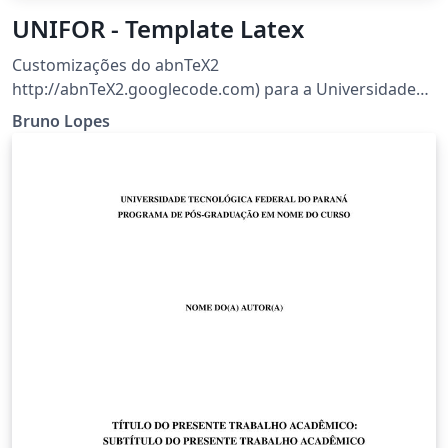
UNIFOR - Template Latex
Customizações do abnTeX2
http://abnTeX2.googlecode.com) para a Universidade
de Fortaleza O mantenedor atual deste projeto é Bruno
Bruno Lopes
Lopes (bruno.lopes@unifor.br)