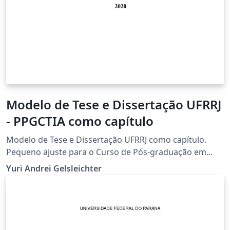
Modelo de Tese e Dissertação UFRRJ
- PPGCTIA como capítulo
Modelo de Tese e Dissertação UFRRJ como capítulo.
Pequeno ajuste para o Curso de Pós-graduação em
Ciência Tecnologia e Inovação Agropecuária, mas serve
Yuri Andrei Gelsleichter
bem a qualquer curso da instituição.