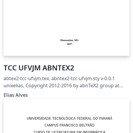
TCC UFVJM ABNTEX2
abtex2-tcc-ufvjm.tex, abntex2-tcc-ufvjm.sty v-0.0.1
unixelias, Copyright 2012-2016 by abnTeX2 group at
http://www.abntex.net.br/ Revisão para adequação ao
Elias Alves
MANUAL DE NORMALIZAÇÃO: MONOGRAFIAS,
DISSERTAÇÕES E TESES Aprovado pela Resolução Nº 06 -
CONSEPE, de 09 de julho de 2015. Esse trabalho
considera as normas dispostas no Manual de
Normatização: Monografias, Dissertações e Teses 2a.