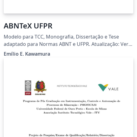
ABNTeX UFPR
Modelo para TCC, Monografia, Dissertação e Tese
adaptado para Normas ABNT e UFPR. Atualização: Ver
https://github.com/eekBR/ufpr-abntex
Emílio E. Kawamura