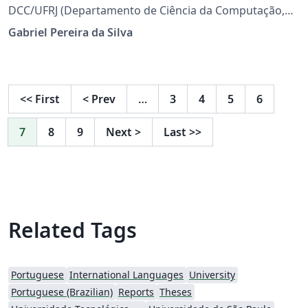
DCC/UFRJ (Departamento de Ciência da Computação,
Universidade Federal do Rio de Janeiro)
Gabriel Pereira da Silva
<<
First
<
Prev
…
3
4
5
6
7
8
9
Next
>
Last
>>
Related Tags
Portuguese
International Languages
University
Portuguese (Brazilian)
Reports
Theses