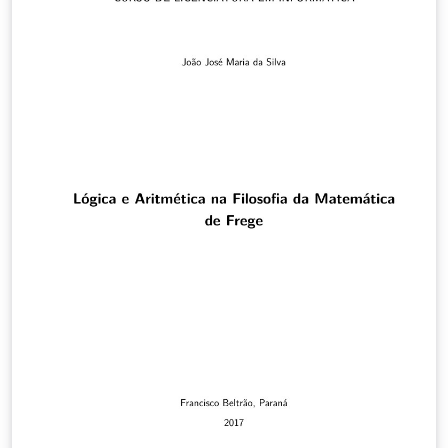
ed., distribuído pelo Sistema de Bibliotecas – Sisbi da
UFVJM. Link:
http://acervo.ufvjm.edu.br/jspui/handle/1/936