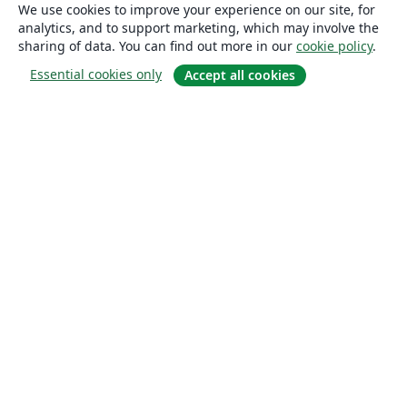
We use cookies to improve your experience on our site, for
analytics, and to support marketing, which may involve the
sharing of data. You can find out more in our
cookie policy
.
Essential cookies only
Accept all cookies
About
About us
Careers
Blog
Solutions
For business
For universities
For government