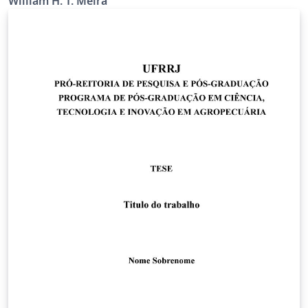
William H. T. Meira
Federal do Paraná (UTFPR) - Curitiba. Este trabalho é
baseado no projeto UTFPRPG-TEX mantido por Luiz. E.
M. Lima. A estrutura principal de ambos os trabalhos é
baseada no template de trabalhos acadêmicos abnTeX2
(disponível em http://www.abntex.net.br), que atende
aos requisitos das normas da Associação Brasileira de
Normas Técnicas (ABNT) para produção de documentos
técnicos e científicos brasileiros. Contribuições para
melhorar este projeto ou solicitações para correções
de bugs podem ser feitos através do repositório
github: https://github.com/wmeira/utfprct-tex Última
atualização: 11 de outubro de 2021 (versão 1.0.6).