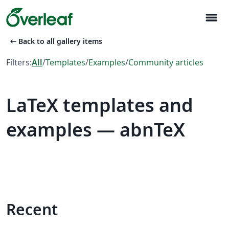
menu
arrow_left_alt
Back to all gallery items
Filters:
All
/
Templates
/
Examples
/
Community articles
LaTeX templates and
examples — abnTeX
Recent