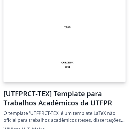
[UTFPRCT-TEX] Template para
Trabalhos Acadêmicos da UTFPR
O template 'UTFPRCT-TEX' é um template LaTeX não
oficial para trabalhos acadêmicos (teses, dissertações,
trabalhos de conclusão...) da Universidade Tecnológica