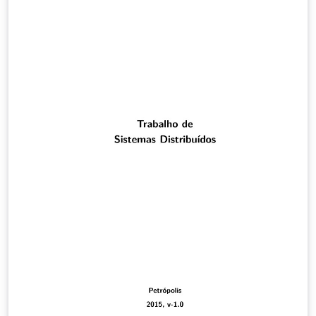
rede, na tentativa de garantir a segurança dos dados
trocados em um ambiente de Internet das Coisas.
Através do estudo, foi verificado que algoritmos
assimétricos possuem maior impacto na performance
do dispositivo, pois se baseam em cálculos complexos.
Com isso, foram escolhidas plataformas utilizadas em
prototipagem para mensurar o impacto no
processamento. Ao realizar os testes, foi possível
provar o impacto na rede e ajudar, através dos dados
coletados, a escolher o algoritmo que melhor se
adequa ao ambiente de Internet das Coisas, assim
como, às necessidades de segurança dos mesmos.
Created with the UNIFOR dissertation template