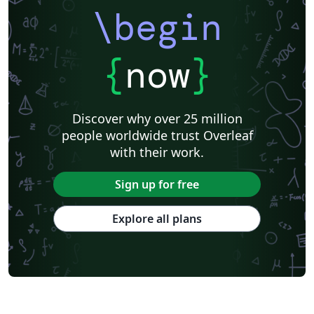
Universidade Federal de São Paulo
Centro Federal de Educação Tecnológica de Rio de Janeiro (CEFET-RJ)
\begin
Journal articles
{
now
}
Discover why over 25 million
people worldwide trust Overleaf
with their work.
Sign up for free
Explore all plans