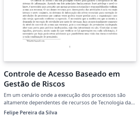
Controle de Acesso Baseado em
Gestão de Riscos
Em um cenário onde a execução dos processos são
altamente dependentes de recursos de Tecnologia da
Informação (TI), a forma de entrega dos acessos é
Felipe Pereira da Silva
elemento vital para garantia da proteção e
confiabilidade das informações que viabilizam a
execução das tarefas desses processos. Neste