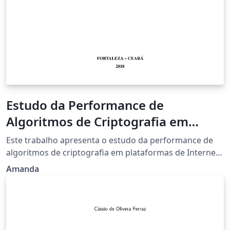
Estudo da Performance de
Algoritmos de Criptografia em
Dispositivos de Internet das Coisas
Este trabalho apresenta o estudo da performance de
algoritmos de criptografia em plataformas de Internet
das Coisas. O presente trabalho tem como objetivo
Amanda
estudar o funcionamento de algoritmo de criptografia
simétrico AES e assimétrico RSA e aplicá-los a
ambientes de Internet das Coisas, para que se possa
avaliar o impacto na performance dos mesmos. Assim
como, aplicar algoritmos de criptografia na camada de