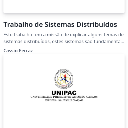
Trabalho de Sistemas Distribuídos
Este trabalho tem a missão de explicar alguns temas de
sistemas distribuídos, estes sistemas são fundamentais
para a comunicação, integração e processamento de
Cassio Ferraz
dados via internet ou rede local. Ao longo do trabalho
abordaremos os principais tópicos tais como:
WebServices, Padrões de Sockets entre outros.