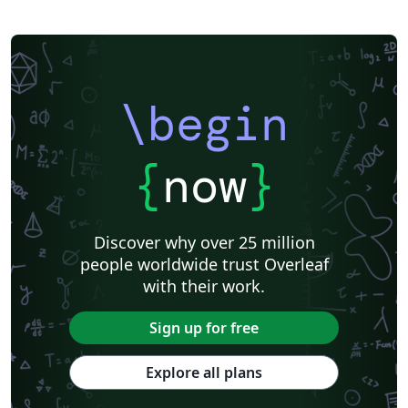
Universidade Estadual de Santa Cruz
Instituto Tecnológico Vale
Instituto Modal
Instituto Federal de São Paulo
Universidade Federal de Pernambuco (UFPE)
Universidade Federal do ABC
Universidade Federal do Paraná
Universidade Federal dos Vales do Jequitinhonha e Mucuri
Universidade Federal de São Paulo
Centro Federal de Educação Tecnológica de Rio de Janeiro (CEFET-RJ)
\begin
Journal articles
{
now
}
Discover why over 25 million
people worldwide trust Overleaf
with their work.
Sign up for free
Explore all plans