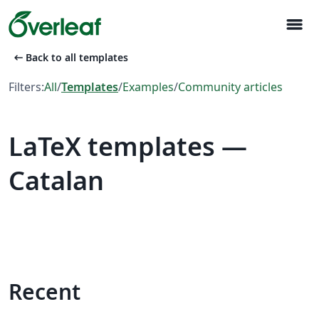
menu
arrow_left_alt
Back to all templates
Filters:
All
/
Templates
/
Examples
/
Community articles
LaTeX templates —
Catalan
Recent