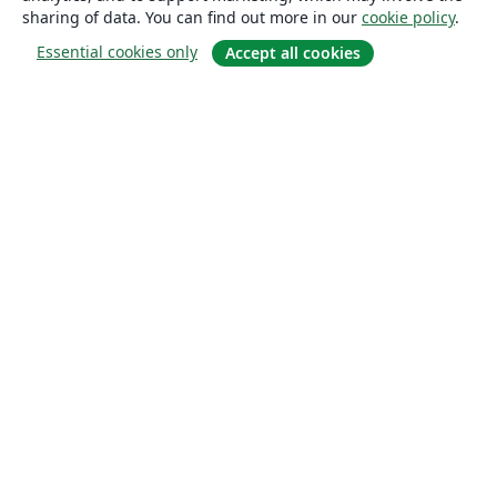
sharing of data. You can find out more in our
cookie policy
.
Essential cookies only
Accept all cookies
About
About us
Careers
Blog
Solutions
For business
For universities
For government
For publishers