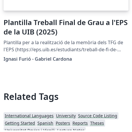
Plantilla Treball Final de Grau a l'EPS
de la UIB (2025)
Plantilla per a la realització de la memòria dels TFG de
l'EPS (https://eps.uib.es/estudiants/treball-de-fi-de-
grau/)
Ignasi Furió - Gabriel Cardona
Related Tags
International Languages
University
Source Code Listing
Getting Started
Spanish
Posters
Reports
Theses
Universitat Rovira i Virgili
Lecture Notes