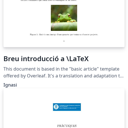
Breu introducció a \LaTeX
This document is based in the "basic article" template
offered by Overleaf. It's a translation and adaptation to
catalan language. can be used as initial template for
Ignasi
documents written in catala. (Catalan description):
Aquest document és una traducció i adaptació al català
del document que ofereix "Overleaf" com exemple de
document bàsic. Presenta l'estructura d'un document
complet i conté les comandes principals amb alguns
exemples.