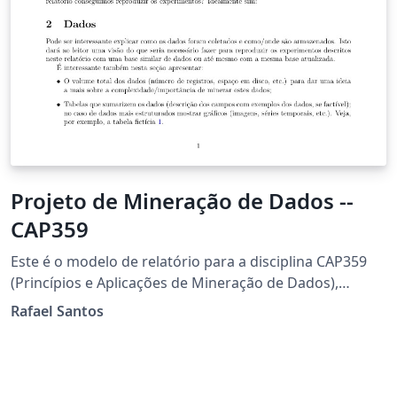
Projeto de Mineração de Dados --
CAP359
Este é o modelo de relatório para a disciplina CAP359
(Princípios e Aplicações de Mineração de Dados),
oferecida pelo Programa de Pós-Graduação em
Rafael Santos
Computação Aplicada do Instituto Nacional de
Pesquisas Espaciais.