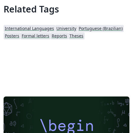
Related Tags
International Languages
University
Portuguese (Brazilian)
Posters
Formal letters
Reports
Theses
\begin