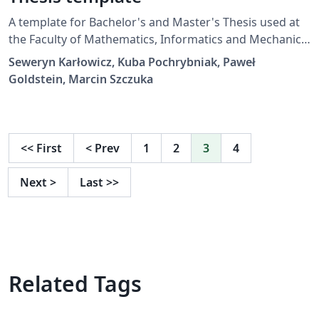
A template for Bachelor's and Master's Thesis used at
the Faculty of Mathematics, Informatics and Mechanics
of the University of Warsaw, Poland. Contains
Seweryn Karłowicz, Kuba Pochrybniak, Paweł
document class and examples in Polish and English.
Goldstein, Marcin Szczuka
<<
First
<
Prev
1
2
3
4
Next
>
Last
>>
Related Tags