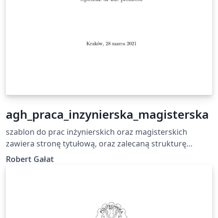
agh_praca_inzynierska_magisterska
szablon do prac inżynierskich oraz magisterskich
zawiera stronę tytułową, oraz zalecaną strukturę
plików w projekcie. Projekt zawiera również
Robert Gałat
konfigurację do VSCode, co pozwala łatwo rozwijać
pracę lokalnie.