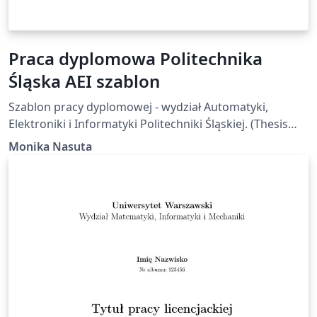
Praca dyplomowa Politechnika
Śląska AEI szablon
Szablon pracy dyplomowej - wydział Automatyki,
Elektroniki i Informatyki Politechniki Śląskiej. (Thesis
template for the Silesian University of Technology)
Monika Nasuta