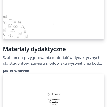
Materiały dydaktyczne
Szablon do przygotowania materiałów dydaktycznych
dla studentów. Zawiera środowiska wyświetlania kodu
oraz trzy kolory ramek dla podkreślenia informacji
Jakub Walczak
szczególnie istotnych.