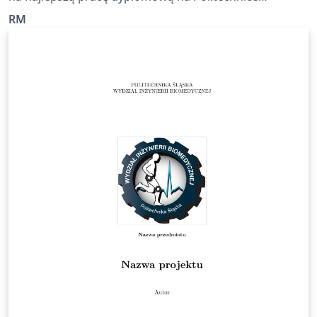
Wrocławskiej.
RM