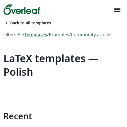
menu
arrow_left_alt
Back to all templates
Filters:
All
/
Templates
/
Examples
/
Community articles
LaTeX templates —
Polish
Recent