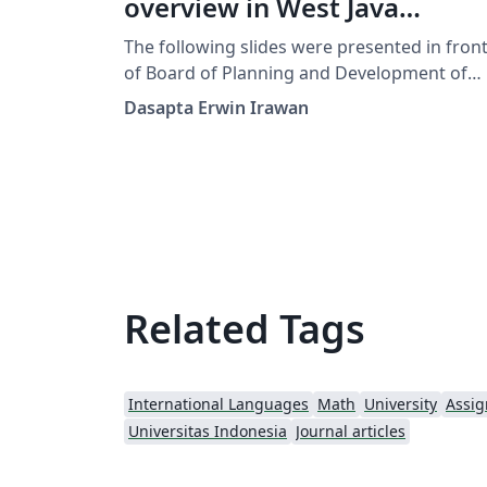
overview in West Java
Province, Indonesia
The following slides were presented in fron
of Board of Planning and Development of
West Java Province, Indonesia. The objective
Dasapta Erwin Irawan
to promote open archiving for governmenta
data.
Related Tags
International Languages
Math
University
Assi
Universitas Indonesia
Journal articles