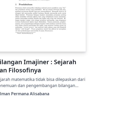
ilangan Imajiner : Sejarah
an Filosofinya
jarah matematika tidak bisa dilepaskan dari
enemuan dan pengembangan bilangan
ajiner. Saat ini bilangan imajiner masih
ilman Permana Alisabana
gunakan secara luas dalam berbagai
dang, baik untuk keperluan teoritis maupun
aktis. Tetapi sedikit orang yang mengetahui