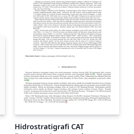
ki
ya
te
m
im
La
pe
ur
Hidrostratigrafi CAT