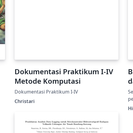
Dokumentasi Praktikum I-IV
B
Metode Komputasi
d
Dokumentasi Praktikum I-IV
Se
p
Christari
im
H
di
bi
pr