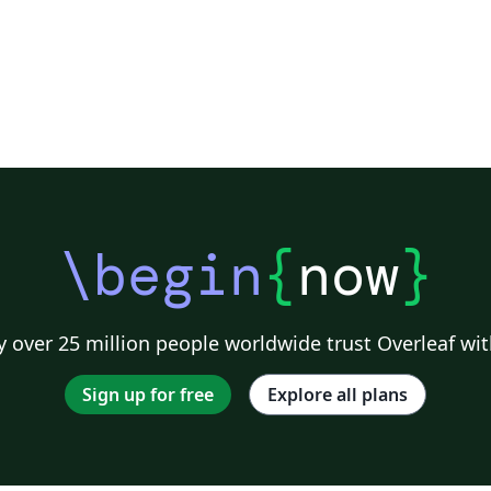
1200 mdpl, dan c) antara 600 – 900 mdpl.
Sebagian besar mataair tersebut berjenis
mataair depresi yang muncul pada akuifer
media rekahan berupa batuan lahar dan lava.
Enam lintasan korelasi litologi telah dibuat
terdiri dari dua jalur berarah barat-timur dan
empat jalur berarah utara-selatan. Pada tiap
titik bor dilakukan transformasi data
resistivitas dan densitas tiap lapisan batuan
dari data log pemboran menjadi nilai
\begin
{
now
}
porositas (θ) dan permeabilitas relatif (Kr)
(Baker-Hughes Atlas of Log Responses)
Korelasi disusun berdasarkan kemiripan nilai
 over 25 million people worldwide trust Overleaf wit
porositas dan permeabilitas relatif antar
pemboran. Hasilnya adalah tiga Unit
Sign up for free
Explore all plans
Hidrostratigrafi (UHs) dan enam Sub-UHs
UHs 1 berada pada posisi paling atas dekat
dengan permukaan yang terdiri dari tiga Sub
UHs (Sub UHs 1.1, 1.2, dan 1.3). Unit ini