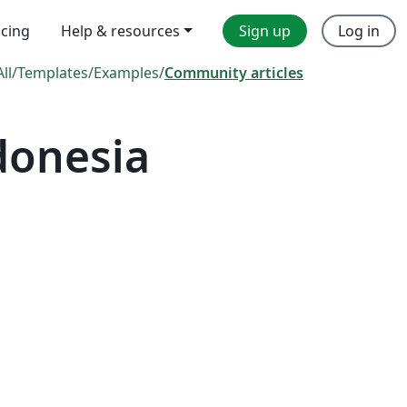
icing
Help & resources
Sign up
Log in
All
/
Templates
/
Examples
/
Community articles
donesia