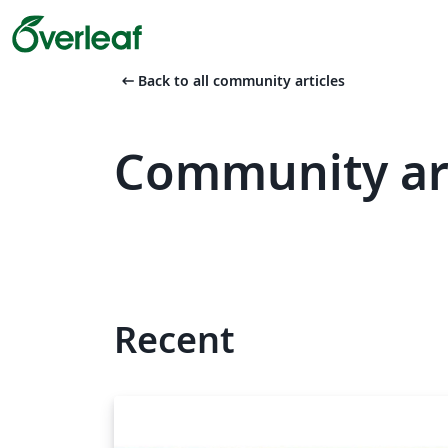
arrow_left_alt
Back to all community articles
Community art
Recent