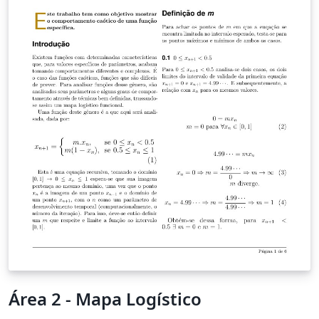
restauro dos bancos de jardim nele existentes, o que
incluía todo o trabalho de pintura e tratamento de
materiais (madeira, ferro) existentes nestes bancos. O
intuito de toda esta restauração centrou-se na
perspectiva, de num futuro recente, poder acolher
todos os beneficiários do centro num local agradável, e
com condições dignas de uma instituição cuja principal
preocupação é ajudar quem mais precisa.
Área 2 - Mapa Logístico