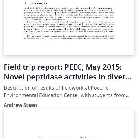
Field trip report: PEEC, May 2015:
Novel peptidase activities in diverse
freshwaters of the Pocono
Description of results of fieldwork at Pocono
Mountains, PA
Environmental Education Center with students from
Malcolm X Shabazz High School, May 2005.
Andrew Steen