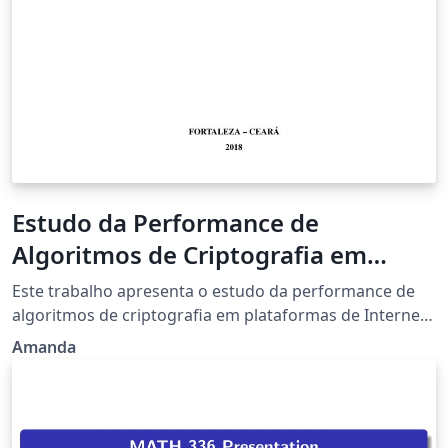
Estudo da Performance de
Algoritmos de Criptografia em
Dispositivos de Internet das Coisas
Este trabalho apresenta o estudo da performance de
algoritmos de criptografia em plataformas de Internet
das Coisas. O presente trabalho tem como objetivo
Amanda
estudar o funcionamento de algoritmo de criptografia
simétrico AES e assimétrico RSA e aplicá-los a
ambientes de Internet das Coisas, para que se possa
avaliar o impacto na performance dos mesmos. Assim