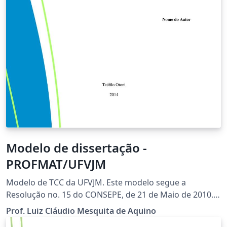
Modelo de dissertação -
PROFMAT/UFVJM
Modelo de TCC da UFVJM. Este modelo segue a
Resolução no. 15 do CONSEPE, de 21 de Maio de 2010.
LEIA a Resolução! Vide:
Prof. Luiz Cláudio Mesquita de Aquino
http://www.ufvjm.edu.br/prograd/tcc.html Author