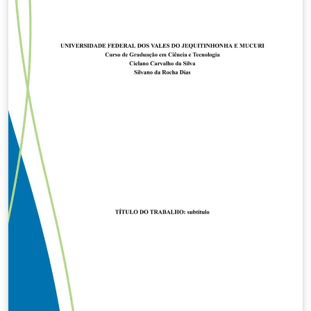
(class): - Prof. Luiz Cláudio Mesquita de Aquino
Contributors: - Jaime Batista de Souza - Prof. Weversson
Dalmaso Sellin