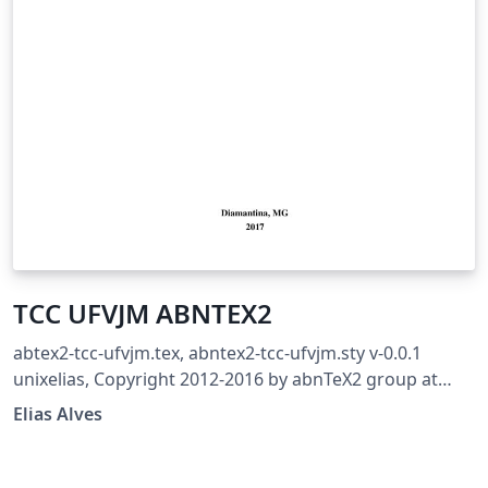
TCC UFVJM ABNTEX2
abtex2-tcc-ufvjm.tex, abntex2-tcc-ufvjm.sty v-0.0.1
unixelias, Copyright 2012-2016 by abnTeX2 group at
http://www.abntex.net.br/ Revisão para adequação ao
Elias Alves
MANUAL DE NORMALIZAÇÃO: MONOGRAFIAS,
DISSERTAÇÕES E TESES Aprovado pela Resolução Nº 06 -
CONSEPE, de 09 de julho de 2015. Esse trabalho