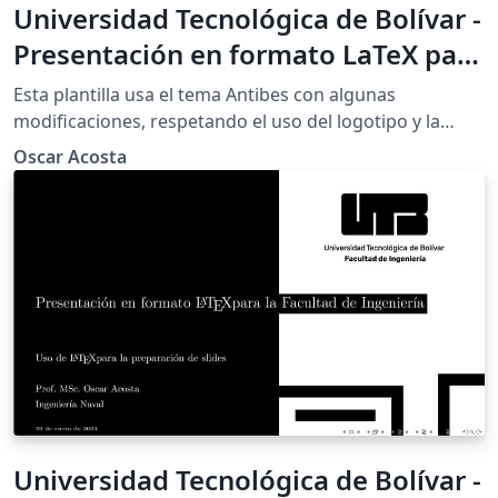
Universidad Tecnológica de Bolívar -
Presentación en formato LaTeX para
la Facultad de Ingeniería -
Esta plantilla usa el tema Antibes con algunas
Monocromático - Blanco
modificaciones, respetando el uso del logotipo y la
paleta de colores de la Universidad Tecnológica de
Oscar Acosta
Bolívar (UTB) acuerdo con el manual de identidad de la
misma institución. Esta plantilla de presentación es
realizada en \LaTeX, y es de uso exclusivo para los
estudiantes y docentes de la Facultad de Ingeniería de
la UTB. Se publica bajo licencia Creative Commons.
Universidad Tecnológica de Bolívar -