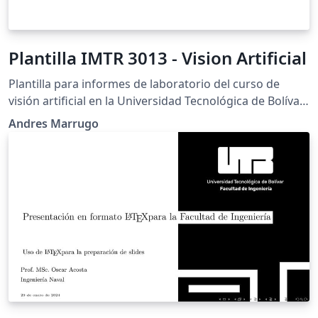
Plantilla IMTR 3013 - Vision Artificial
Plantilla para informes de laboratorio del curso de
visión artificial en la Universidad Tecnológica de Bolívar.
Basado en ECE 100 Template por Patrick Bartman.
Andres Marrugo