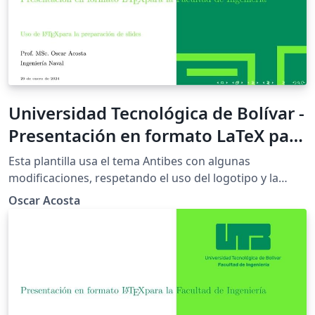
Universidad Tecnológica de Bolívar -
Presentación en formato LaTeX para
la Facultad de Ingeniería - Verde
Esta plantilla usa el tema Antibes con algunas
Complementario
modificaciones, respetando el uso del logotipo y la
paleta de colores de la Universidad Tecnológica de
Oscar Acosta
Bolívar (UTB) acuerdo con el manual de identidad de la
misma institución. Esta plantilla de presentación es
realizada en \LaTeX, y es de uso exclusivo para los
estudiantes y docentes de la Facultad de Ingeniería de
la UTB. Se publica bajo licencia Creative Commons.