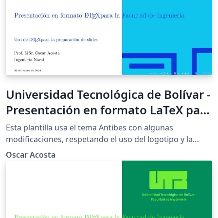
Universidad Tecnológica de Bolívar -
Presentación en formato LaTeX para
la Facultad de Ingeniería - Azul UTB
Esta plantilla usa el tema Antibes con algunas
modificaciones, respetando el uso del logotipo y la
paleta de colores de la Universidad Tecnológica de
Oscar Acosta
Bolívar (UTB) acuerdo con el manual de identidad de la
misma institución. Esta plantilla de presentación es
realizada en \LaTeX, y es de uso exclusivo para los
estudiantes y docentes de la Facultad de Ingeniería de
la UTB. Se publica bajo licencia Creative Commons.