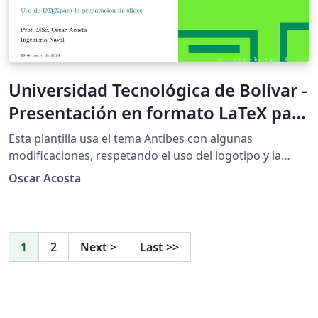
Universidad Tecnológica de Bolívar -
Presentación en formato LaTeX para
la Facultad de Ingeniería - Verde
Esta plantilla usa el tema Antibes con algunas
Natural
modificaciones, respetando el uso del logotipo y la
paleta de colores de la Universidad Tecnológica de
Oscar Acosta
Bolívar (UTB) acuerdo con el manual de identidad de la
misma institución. Esta plantilla de presentación es
realizada en \LaTeX, y es de uso exclusivo para los
estudiantes y docentes de la Facultad de Ingeniería de
1
2
Next
>
Last
>>
la UTB. Se publica bajo licencia Creative Commons.