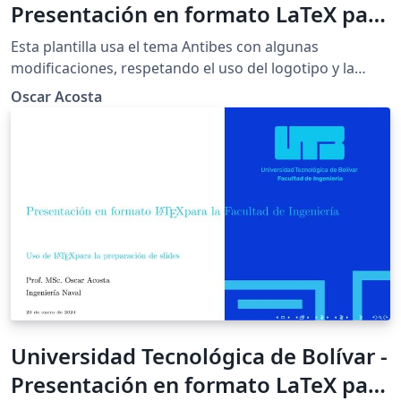
Presentación en formato LaTeX para
la Facultad de Ingeniería -
Esta plantilla usa el tema Antibes con algunas
Monocromático - Negro
modificaciones, respetando el uso del logotipo y la
paleta de colores de la Universidad Tecnológica de
Oscar Acosta
Bolívar (UTB) acuerdo con el manual de identidad de la
misma institución. Esta plantilla de presentación es
realizada en \LaTeX, y es de uso exclusivo para los
estudiantes y docentes de la Facultad de Ingeniería de
la UTB. Se publica bajo licencia Creative Commons.
Universidad Tecnológica de Bolívar -
Presentación en formato LaTeX para