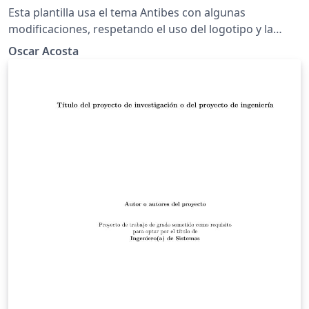
la Facultad de Ingeniería - Azul
Esta plantilla usa el tema Antibes con algunas
Complementario
modificaciones, respetando el uso del logotipo y la
paleta de colores de la Universidad Tecnológica de
Oscar Acosta
Bolívar (UTB) acuerdo con el manual de identidad de la
misma institución. Esta plantilla de presentación es
realizada en \LaTeX, y es de uso exclusivo para los
estudiantes y docentes de la Facultad de Ingeniería de
la UTB. Se publica bajo licencia Creative Commons.