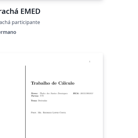
rachá EMED
achá participante
ermano