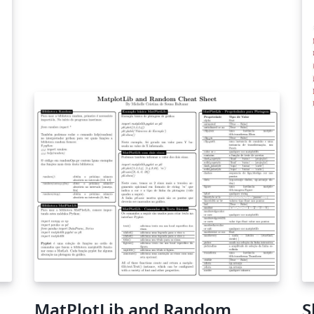
MatPlotLib and Random
S