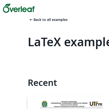
arrow_left_alt
Back to all examples
LaTeX example
Recent