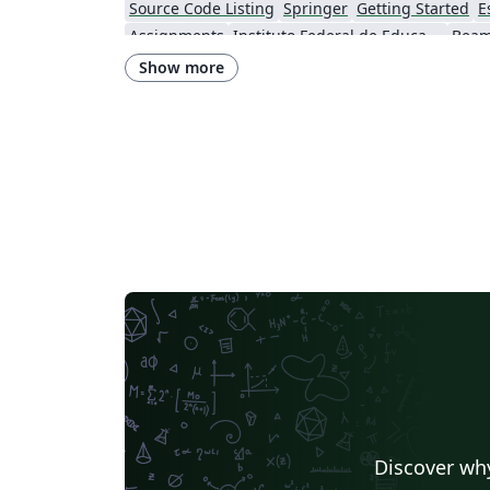
Source Code Listing
Springer
Getting Started
E
Assignments
Instituto Federal de Educação Ciência e Tecnologia (IFCE)
Beam
Universidade Federal de Alagoas
Federal University 
Show more
Sociedade Brasileira de Computação (SBC)
Universidade de Sã
Meeting Minutes
Universidade Estadual de Ponta Grossa (UEPG)
Universidade de Caxias do Sul
Business Proposal
Centro Brasileiro de Pesquisas Físicas
Observatório Nacional
Universidade de Fortalez
Universidade Federal do Rio de Janeiro
Faculdade do Piauí (FAPI)
Universidade Federal de Uberlândia (UFU)
Escola Politécnica 
Universidade de Pernambuco (UPE)
Universidade Federal de Alagoas (UFAL)
Software Engineering
Universidade Estadual da Região Tocantina do Maranhão
Universidade Federal do Paraná
Centro Federal de Educação Tecnológica de Rio de Janeiro (CEFET-RJ)
Discover why
Universidade Federal do Maranhão
Datasheet