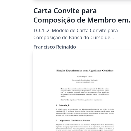
Carta Convite para
Composição de Membro em
Banca Examinadora
TCC1..2: Modelo de Carta Convite para
Composição de Banca do Curso de
Licenciatura em Informática da UTFPR-FB
Francisco Reinaldo
Template por Francisco Reinaldo
(http://lattes.cnpq.br/7401534350061823)
Inspirado na carta de Andreza Quintas :) 06
jun 18 versao 1a 31oct18 versao 2link
Agradecimentos a Overleaf pela
oportunidade