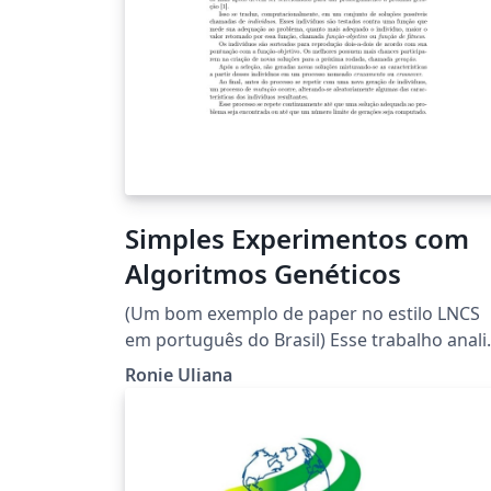
Simples Experimentos com
Algoritmos Genéticos
(Um bom exemplo de paper no estilo LNCS
em português do Brasil) Esse trabalho analisa
o efeito da aplicacão de diferentes valores
Ronie Uliana
nos parâmetros para resolução de problem
usando algoritmos genéticos. Um algoritm
simples é usado em um problema trivial
permitindo um grande número de