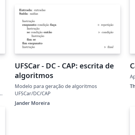
UFSCar - DC - CAP: escrita de
C
algoritmos
Ap
Modelo para geração de algoritmos
T
UFSCar/DC/CAP
Jander Moreira
as
o