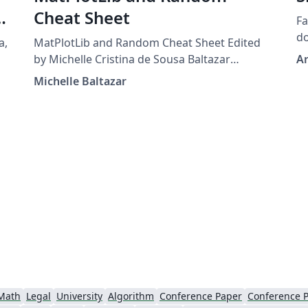
Cheat Sheet
Fa
do
MatPlotLib and Random Cheat Sheet Edited
by Michelle Cristina de Sousa Baltazar
Ar
http://matplotlib.org/api/pyplot_summary.ht
Michelle Baltazar
ml
http://matplotlib.org/users/pyplot_tutorial.ht
ml
e
Math
Legal
University
Algorithm
Conference Paper
Conference P