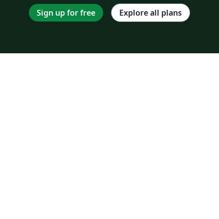
 Pará
UNIVERSIDADE ESTADUAL VALE DO ACARAÚ
Universidade Federal do Recôncavo da Bahia
Sign up for free
Explore all plans