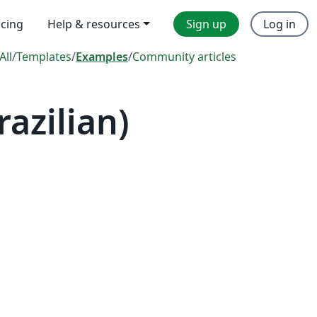
icing
Help & resources
Sign up
Log in
All
/
Templates
/
Examples
/
Community articles
azilian)