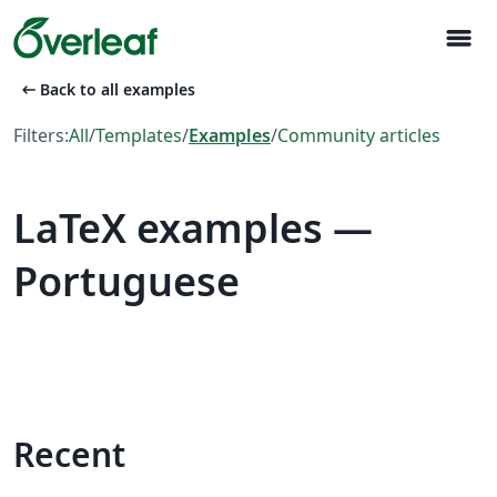
menu
arrow_left_alt
Back to all examples
Filters:
All
/
Templates
/
Examples
/
Community articles
LaTeX examples —
Portuguese
Recent