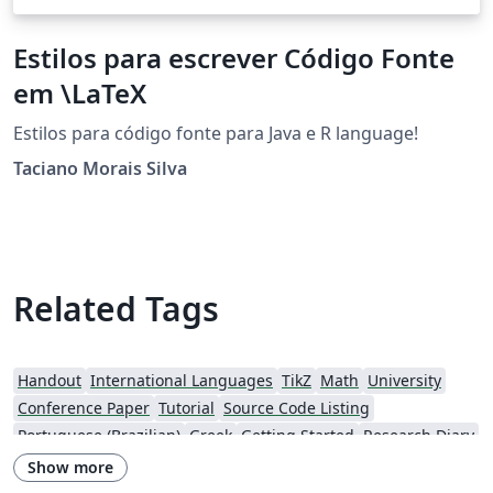
Estilos para escrever Código Fonte
em \LaTeX
Estilos para código fonte para Java e R language!
Taciano Morais Silva
Related Tags
Handout
International Languages
TikZ
Math
University
Conference Paper
Tutorial
Source Code Listing
Portuguese (Brazilian)
Greek
Getting Started
Research Diary
Essay
Title Page
Spanish
Newsletters
Formal letters
Show more
Assignments
Instituto Federal de Educação Ciência e Tecnologia (IFCE)
Korean
Beamer