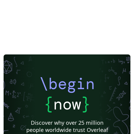
XeLaTeX
Arabic
Two-column
Books
Presentations
Reports
Theses
Japanese
Vietnamese
Hindi
Chinese
Thai
Universidade de Lisboa
University of Porto
Meeting Minutes
Russian
Universidade Nova de Lisboa (UNL)
Lecture Notes
Instituto Superior de Engenharia de Lisboa (ISEL)
abnTeX
Markup
Turkish
Universidade Federal do Piauí (UFPI)
Hungarian
Universidade do Minho
Universidade Federal de Uberlândia (UFU)
Instituto Politécnico de Bragança (IPB)
Universidade da Beira Interior (UBI)
Instituto Modal
Instituto Federal de São Paulo
Universidade de Trás-os-Montes e Alto Douro
Universidade Federal do Paraná
\begin
2026 Conference
{
now
}
Discover why over 25 million
people worldwide trust Overleaf