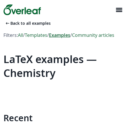
menu
arrow_left_alt
Back to all examples
Filters:
All
/
Templates
/
Examples
/
Community articles
LaTeX examples —
Chemistry
Recent