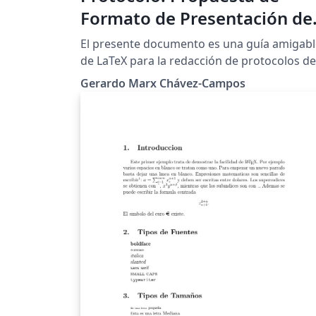
Formato de Presentación de
Taller de Investigación I
El presente documento es una guía amigabl
de LaTeX para la redacción de protocolos de
investigación con algunas sugerencias de
Gerardo Marx Chávez-Campos
como debe ser presentada y redactada la
propuesta. Esta guía actualmente es utiliza
por el departamento posgrado de ingenierí
electrónica del Instituto Tecnológico de
Morelia.