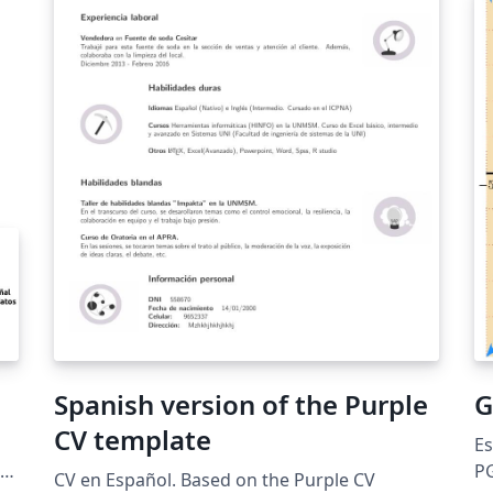
fu
va
Spanish version of the Purple
G
CV template
Es
al
PG
CV en Español. Based on the Purple CV