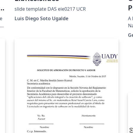
P
slide template DAS eie0217 UCR
e
Luis Diego Soto Ugalde
A 
Na
th
G
da
a