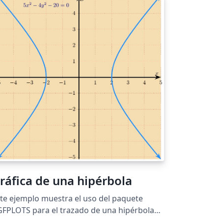
nción \sumacurva, definida como una
riable que parte del cero (0).
ráfica de una hipérbola
te ejemplo muestra el uso del paquete
FPLOTS para el trazado de una hipérbola