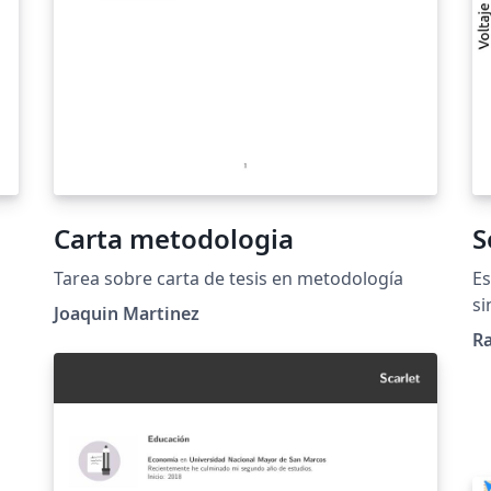
Carta metodologia
S
Tarea sobre carta de tesis en metodología
E
si
Joaquin Martinez
si
R
ut
va
fu
Pa
co
se