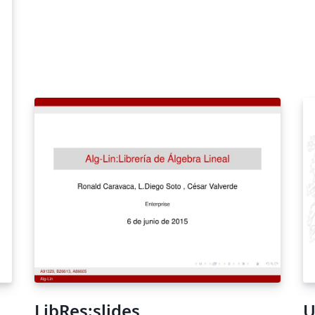
LibRes:slides
U