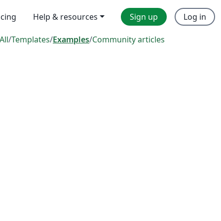
icing
Help & resources
Sign up
Log in
All
/
Templates
/
Examples
/
Community articles