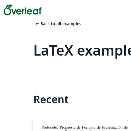
arrow_left_alt
Back to all examples
LaTeX exampl
Recent