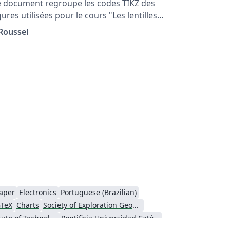
 document regroupe les codes TIKZ des
gures utilisées pour le cours "Les lentilles
nces" situé à la page: http://femto-
 Roussel
ysique.fr/optique_geometrique/opt_C3.php
aper
Electronics
Portuguese (Brazilian)
TeX
Charts
Society of Exploration Geophysicists
Indian Institute of Technology Madras
Pontificia Universidad Católica de Chile