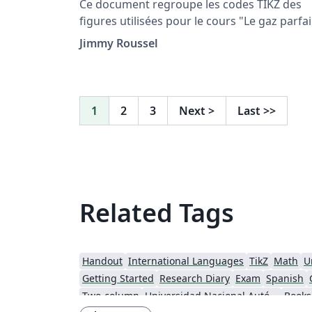
Ce document regroupe les codes TIKZ des
figures utilisées pour le cours "Le gaz parfai
situé à la page http://femto-
Jimmy Roussel
physique.fr/physique_statistique/phystat_C3
php
1
2
3
Next
>
Last
>>
Related Tags
Handout
International Languages
TikZ
Math
U
Getting Started
Research Diary
Exam
Spanish
Two-column
Universidad Nacional Autónoma de México
Books