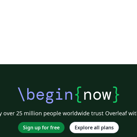
otes
Dutch
Cheat sheet
University of Redlands
Icelandic
Astrono
rsity
Nuclear Energy
Accelerator Physics
Nuclear Physics
Journal
\begin
{
now
}
 over 25 million people worldwide trust Overleaf wit
Sign up for free
Explore all plans