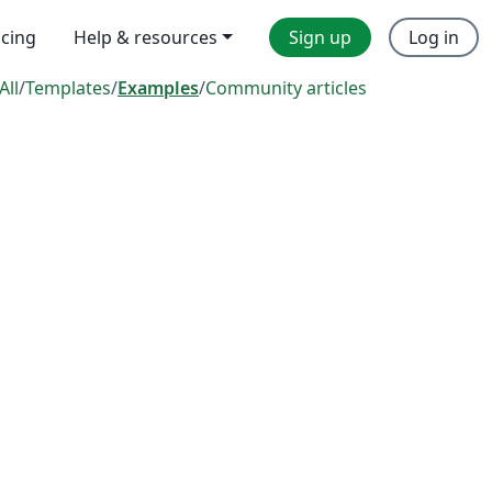
icing
Help & resources
Sign up
Log in
All
/
Templates
/
Examples
/
Community articles