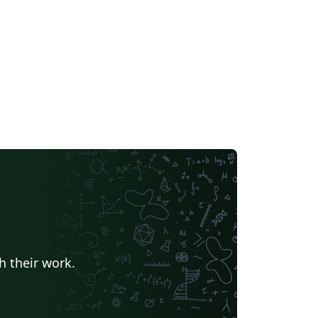
my & Astrophysics
Universidade de Brasília (UnB)
 articles
h their work.