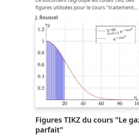
figures utilisées pour le cours "traitement
numérique des équations différentielles"
J. Roussel
situé à la page http://femto-
physique.fr/analyse_numerique/numerique
1.php
Figures TIKZ du cours "Le ga
parfait"