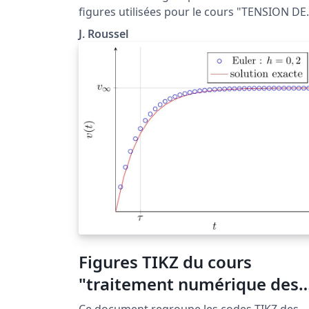
figures utilisées pour le cours "TENSION DE
SURFACE" situé à la page http://femto-
J. Roussel
physique.fr/mecanique_des_fluides/mecaflu
C4.php
Figures TIKZ du cours
"traitement numérique des
équations différentielles"
Ce document regroupe les codes TIKZ des