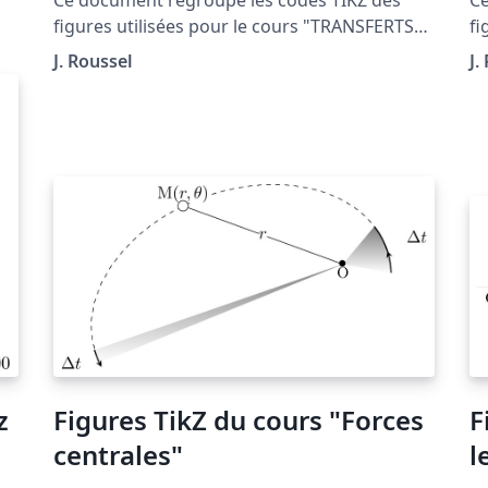
figures utilisées pour le cours "TRANSFERTS
fi
THERMIQUES" situé à la page http://femto-
DE
J. Roussel
J.
physique.fr/physique_statistique/phystat_C5.
ht
_C
php
ph
C
z
Figures TikZ du cours "Forces
F
centrales"
l