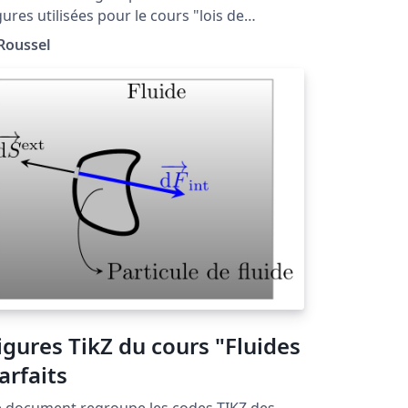
gures utilisées pour le cours "lois de
optique géométrique" situé à la page:
 Roussel
tp://femto-
ysique.fr/optique_geometrique/opt_C1.php
igures TikZ du cours "Fluides
arfaits
 document regroupe les codes TIKZ des