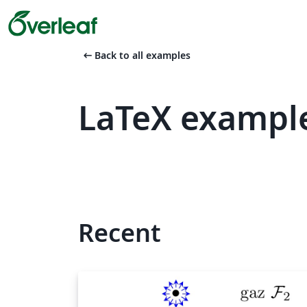
arrow_left_alt
Back to all examples
LaTeX exampl
Recent