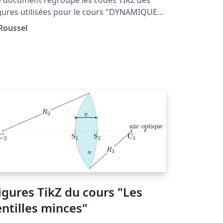
gures utilisées pour le cours "DYNAMIQUE
S FUIDES PARFAITS" situé à la page
 Roussel
tp://femto-
ysique.fr/mecanique_des_fluides/mecaflu_
2.php
igures TikZ du cours "Les
entilles minces"