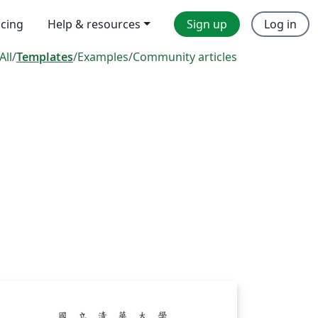
icing
Help & resources
Sign up
Log in
All
/
Templates
/
Examples
/
Community articles