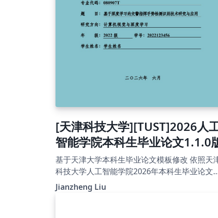
releases: https://github.com/wengan-li/ncku-
thesis-template-latex
[天津科技大学][TUST]2026人
智能学院本科生毕业论文1.1.0
基于天津大学本科生毕业论文模板修改 依照天津
科技大学人工智能学院2026年本科生毕业论文
板制定 1.1.0版，增加了制作匿名版论文的功能
Jianzheng Liu
1.02版，去掉了参考文献中et al.的下划线 1.01
版，重新构建了项目架构，具体内容参见readm
论文封面添加了“专业代码”