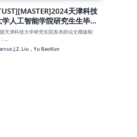
TUST][MASTER]2024天津科技
大学人工智能学院研究生生毕业
论文0.31版
据天津科技大学研究生院发布的论文模版制
：
tps://yjs.tust.edu.cn/xwgz/xzzl/4121f8d5f1d
arcus J.Z. Liu，Yu BaoKun
47d4abd857586a040354.htm
tps://yjs.tust.edu.cn/docs//2025-
2/d35c37c31a144468b163690f9d76a9ed.doc
对模版中对于学硕和专硕的论文要求，制作天
科技大学人工智能学院硕士论文模版，beta版
建征 在0.1版基础上有所修正 清除了0.2
中一些没用的东西，使用效果与0.2无差别。 修
了0.21版的一个无所谓的小错误，使用效果与
.21无差别。 0.22版中忘记修改readme.md了 在
.23版基础上进行了去隐私处理 在0.24版基础上
行了一些细节格式调整，包括参考文献标注以
标题间距 在0.3版基础上添加了参考文献引用示