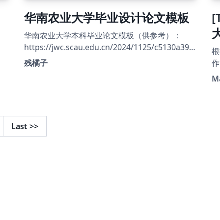
州大学本科生毕业论文模板作者夏生杰学长
华南农业大学毕业设计论文模板
[
（xiashj2021），以及更早期参与兰州大学 LaTeX
毕业论文模板整理、修订和传播的前辈们。 教务
华南农业大学本科毕业论文模板（供参考）：
处相关通知：
https://jwc.scau.edu.cn/2024/1125/c5130a393
根
https://jwc.lzu.edu.cn/tongzhigonggao/shijian
741/page.htm
残橘子
作
jiaoxue/2025/1028/320715.html 具体使用说明
.
ht
请查看 GitHub 仓库：
M
4
https://github.com/xubios/lzu_latex_undergra
ht
duate-thesis-template
1
针
Last
>>
津
作者：刘
版
正
0
0
进
及