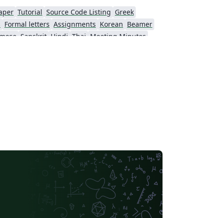
aper
Tutorial
Source Code Listing
Greek
s
Formal letters
Assignments
Korean
Beamer
amese
Sanskrit
Hindi
Thai
Meeting Minutes
Beijing University of Chemical Technology
Guangdong University of Technology
Northwestern Polytechnical University, China (西北工业大学)
Beijing University of Posts and Telecommunications
Fudan University
Nanjing University of Posts and Telecommunications
 University
University of Chinese Academy of Sciences
itime University
Soochow University
South China Normal University
Hong Kong University of Science and Technology
Journal articles