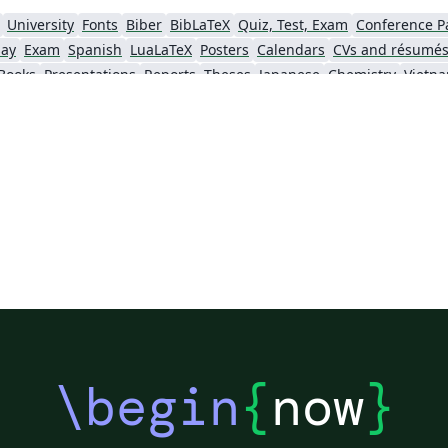
例
University
Fonts
Biber
BibLaTeX
Quiz, Test, Exam
Conference P
say
Exam
Spanish
LuaLaTeX
Posters
Calendars
CVs and résumé
Books
Presentations
Reports
Theses
Japanese
Chemistry
Vietn
Tsinghua University
Letter
Hungarian
University of Shanghai for Science and Technology (USST)
Xi'an Jiaotong University
University of Electronic Science and Technology of China
 Technology
ShanghaiTech University
Shanghai University of International Business and Economics
f Technology
Zhejiang University
Lanzhou University
Mongolian
 Hong Kong
Shanghai Jiao Tong University
Xiamen University
Wuhan
Shanghai University of Finance and Economics
Renmin University of China
Dalian Mar
ity
Chinese Southern University
Chinese University of Hong Kong
National Cheng Kung University
Hong Kong Polytechnic University
\begin
{
now
}