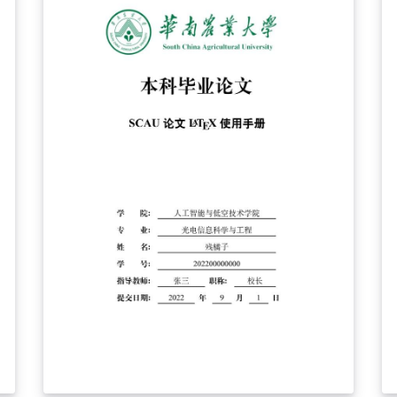
護
7714 参考文献样式、VS Code 编译配方、
Overleaf/本地配置教程和字体说明；Overleaf 免
上传字体体验入口可开箱预览。 本模板主类文件
为 LZUThesis_xb.cls，论文内容请在
template.tex 中编辑。Overleaf 用户可将 Main
document 设置为 template-overleaf.tex 编译；
该文件只是免上传字体入口套壳，会调用
template.tex 并启用 overleaf 字体模式，不建议
直接在其中写正文。本地用户请按教程配置好字
体和编译环境后，直接编译 template.tex。 由于
字体版权原因，项目不包含宋体、黑体、仿宋和
Arial Bold 等字体文件。Overleaf 可先用
template-overleaf.tex 预览；正式提交前建议准
备合法获得的字体文件，并切换回 template.tex
编译，以获得更接近学校规范的字体效果。 本模
板由 xb 学长倾情奉献，并非兰州大学官方模板。
正式提交前，请以学校教务处、所在学院和指导
教师的最新要求为准。 特别感谢 Overleaf 上的兰