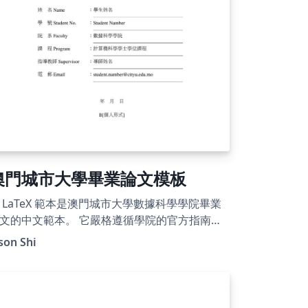
澳門城市大學畢業論文模板
 LaTeX 範本是澳門城市大學數據科學學院畢業
文的中文範本。 它嚴格遵循學院的官方指南，
蓋統一的封面、聲明、前言、章節結構、參考
son Shi
獻、附錄以及整體格式要求。 學院官方指南頁
：
tps://fds.cityu.edu.mo/upcoming_events/55
 免責聲明：本項目並非由澳門城市大學官方維