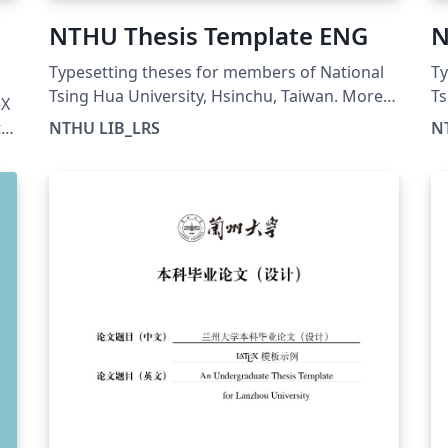
NTHU Thesis Template ENG
N
Typesetting theses for members of National
Ty
Tsing Hua University, Hsinchu, Taiwan. More
Ts
eX
information can be found at
in
ts
NTHU LIB_LRS
N
https://etd.lib.nthu.edu.tw/en/help/download
ht
/
ha
,
Ch
Xe
-
ng