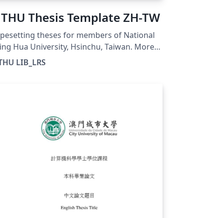
THU Thesis Template ZH-TW
pesetting theses for members of National
ing Hua University, Hsinchu, Taiwan. More
formation can be found at
THU LIB_LRS
tps://etd.lib.nthu.edu.tw/zh-
nt/help/download/ This template is for the
inese thesis format and is compiled with
LaTeX.