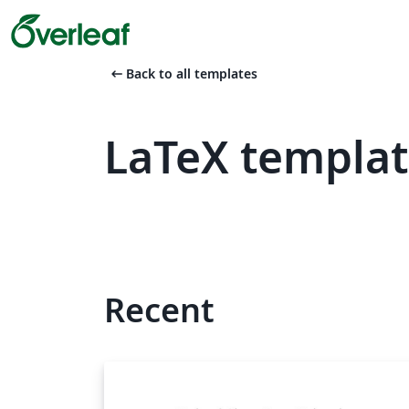
arrow_left_alt
Back to all templates
LaTeX templa
Recent