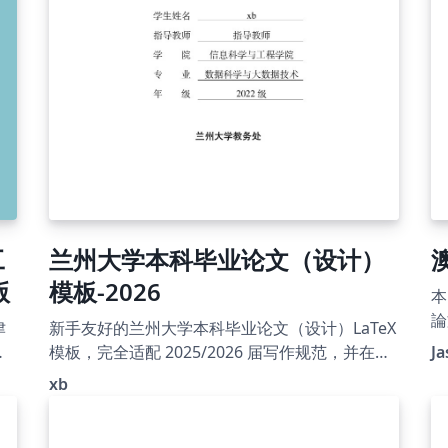
工
兰州大学本科毕业论文（设计）
版
模板-2026
本
論
新手友好的兰州大学本科毕业论文（设计）LaTeX
涵
模
模板，完全适配 2025/2026 届写作规范，并在
Ja
文
Overleaf 和 GitHub 前辈模板的基础上，对格式
xb
面
细节、字体处理、编译入口和新手教程进行了进
ht
e
一步整理、修订和完善，同时解决了前辈们遗留
2
的一些小问题。模板包含完整示例论文、GB/T