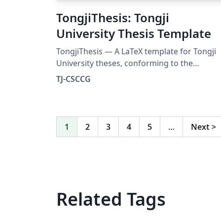
TongjiThesis: Tongji
University Thesis Template
TongjiThesis — A LaTeX template for Tongji
University theses, conforming to the
university's official formatting requirements
TJ-CSCCG
Includes a built-in usage guide, rich
typesetting examples, and real bibliography
entries — ready to use out of the box. Source:
https://github.com/TJ-CSCCG/TongjiThesis
1
2
3
4
5
…
Next
>
Related Tags