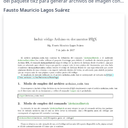
del paquete tikz para generar archivos de imagen con
las gráficas desarrolladas en el ambiente tikzpicture, en
Fausto Mauricio Lagos Suárez
Overleaf