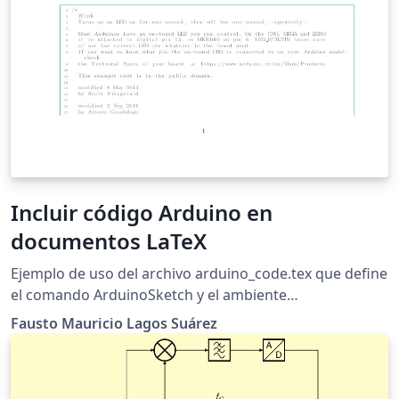
Incluir código Arduino en
documentos LaTeX
Ejemplo de uso del archivo arduino_code.tex que define
el comando ArduinoSketch y el ambiente
ArduinoSketchBox para incluir código arduino en
Fausto Mauricio Lagos Suárez
documento LaTeX utilizando el resaltado de sintaxis
propio de Arduino IDE