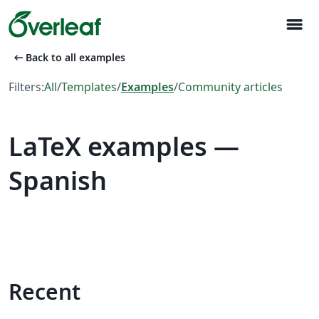
menu
arrow_left_alt
Back to all examples
Filters:
All
/
Templates
/
Examples
/
Community articles
LaTeX examples —
Spanish
Recent