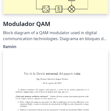
Modulador QAM
Block diagram of a QAM modulator used in digital
communication technologies. Diagrama en bloques de
un modulador QAM usado en tecnologías digitales de
Ramón
comunicaciones.