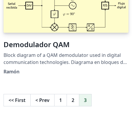
Demodulador QAM
Block diagram of a QAM demodulator used in digital
communication technologies. Diagrama en bloques de
un demodulador QAM usado en tecnologías digitales
Ramón
de comunicaciones.
<<
First
<
Prev
1
2
3